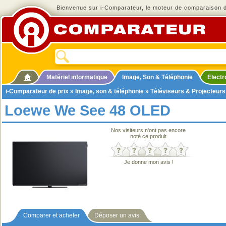
Bienvenue sur i-Comparateur, le moteur de comparaison de
Matériel informatique
Image, Son & Téléphonie
Elect
i-Comparateur de prix
»
Image, son & téléphonie
»
Téléviseurs & Projecteurs
Loewe We See 48 OLED
Nos visiteurs n'ont pas encore
noté ce produit
Je donne mon avis !
Comparer et acheter
Déposer un avis