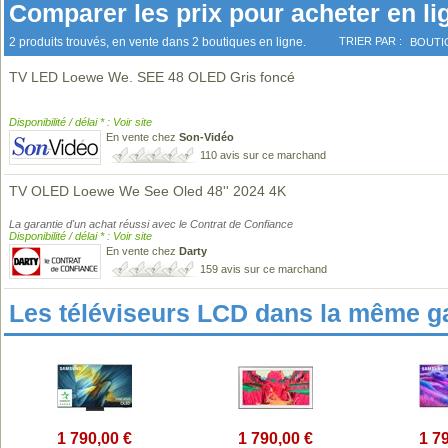
Comparer les prix pour acheter en li
2 produits trouvés, en vente dans 2 boutiques en ligne.
TRIER PAR :
BOUTI
TV LED Loewe We. SEE 48 OLED Gris foncé
Disponibilité / délai * : Voir site
En vente chez
Son-Vidéo
110 avis sur ce marchand
TV OLED Loewe We See Oled 48'' 2024 4K
La garantie d'un achat réussi avec le Contrat de Confiance
Disponibilité / délai * : Voir site
En vente chez
Darty
159 avis sur ce marchand
Les téléviseurs LCD dans la même 
1 790,00 €
1 790,00 €
1 7