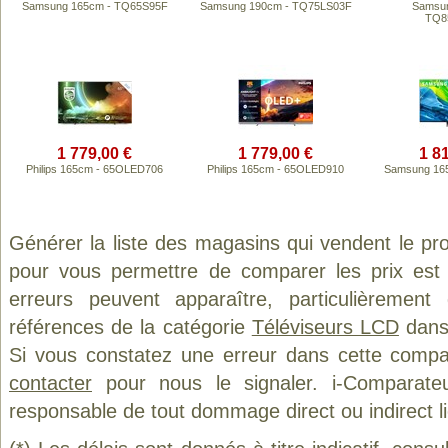
Samsung 165cm - TQ65S95F
Samsung 190cm - TQ75LS03F
Samsun
TQ8
1 779,00 €
1 779,00 €
1 8
Philips 165cm - 65OLED706
Philips 165cm - 65OLED910
Samsung 16
Générer la liste des magasins qui vendent le pr
pour vous permettre de comparer les prix est
erreurs peuvent apparaître, particulièremen
références de la catégorie
Téléviseurs LCD
dans 
Si vous constatez une erreur dans cette compa
contacter
pour nous le signaler. i-Comparate
responsable de tout dommage direct ou indirect lié 