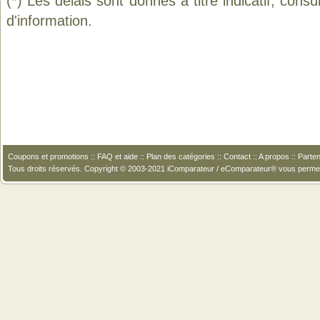
(*) Les délais sont donnés à titre indicatif, cons
d'information.
Coupons et promotions
::
FAQ et aide
::
Plan des catégories
::
Contact
::
A propos
::
Parten
Tous droits réservés. Copyright © 2003-2021 iComparateur / eComparateur® vous perme