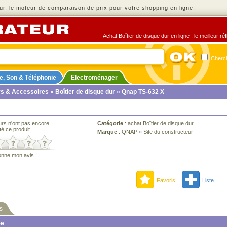
r, le moteur de comparaison de prix pour votre shopping en ligne.
Achat Boîtier de disque dur en ligne : le meilleur r
Cherch
e, Son & Téléphonie
Electroménager
rs & Accessoires
»
Boîtier de disque dur
» Qnap TS-632 X
urs n'ont pas encore
Catégorie
:
achat Boîtier de disque dur
té ce produit
Marque
:
QNAP
»
Site du constructeur
onne mon avis !
Favoris
Liste
s
ne