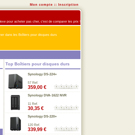
Mon compte
::
Inscription
éflexe pour acheter pas cher, c'est de comparer les prix !
er dans les Boîtiers pour disques durs
Top Boîtiers pour disques durs
Synology DS-224+
57 Ref.
359,00 €
Synology DVA-1622 NVR
11 Ref.
30,35 €
Synology DS-220+
120 Ref.
339,99 €