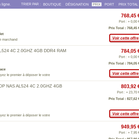
 ligne.
TRIER PAR :
BOUTIQUE
DÉSIGNATION
PRIX
PORT
PRIX TOTAL
768,45 
Port : + 0,00 
Prix Total : 768,45 
Net
Voir cette offre
ce marchand
 AL524 4C 2.0GHZ 4GB DDR4 RAM
784,05 
Port : + 0,00 
Prix Total : 784,05 
ace
Voir cette offre
yez le premier à déposer le votre
TOP NAS AL524 4C 2.0GHZ 4GB
803,92 
Port : + 23,70 
Prix Total : 827,62 
Voir cette offre
yez le premier à déposer le votre
949,95 
Port : + 7,95 