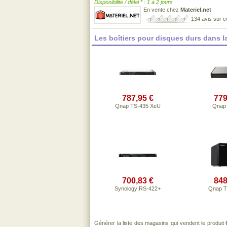
Disponibilité / délai * : 1 à 2 jours
En vente chez
Materiel.net
134 avis sur 
Les boîtiers pour disques durs dans 
787,95 €
779
Qnap TS-435 XeU
Qnap
700,83 €
848
Synology RS-422+
Qnap T
Générer la liste des magasins qui vendent le produit