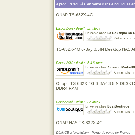
4 produits trouvés, en vente dans 4 boutiques en
QNAP TS-632X-4G
Disponibilité / délai * : En stock
En vente chez
La Boutique Du 
226 avis sur 
TS-632X-4G 6-Bay 3.5IN Desktop NAS
Disponibilité / délai * : 5 à 6 jours
En vente chez
Amazon MarketPl
Aucun avis, so
Qnap : TS-632X-4G 6-BAY 3.5IN DESK
DDR4 RAM
Disponibilité / délai * : En stock
En vente chez
BusiBoutique
Aucun avis, so
QNAP NAS TS-632X-4G
Débit CB à l'expédition - Points de vente en France