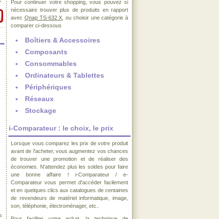
€
Pour continuer votre shopping, vous pouvez si
nécessaire trouver plus de produits en rapport
avec
Qnap TS-632 X
, ou choisir une catégorie à
comparer ci-dessous
Boîtiers & Accessoires
Composants
Consommables
Ordinateurs & Tablettes
Périphériques
Réseaux
Stockage
i-Comparateur : le choix, le prix
Lorsque vous comparez les prix de votre produit
avant de l'acheter, vous augmentez vos chances
de trouver une promotion et de réaliser des
économies. N'attendez plus les soldes pour faire
une bonne affaire ! i-Comparateur / e-
Comparateur vous permet d'accéder facilement
et en quelques clics aux catalogues de centaines
de revendeurs de matériel informatique, image,
son, téléphonie, électroménager, etc..
s
Pour faciliter votre achat, la technique de