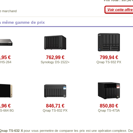
Prix Total : 957,90 
Voir cette offre
ce marchand
la même gamme de prix
,95 €
762,99 €
799,94 €
 HS-264
Synology DS-1522+
Qnap TS-932 PX
,96 €
846,71 €
850,80 €
S-664 8G
Qnap TS-832 PX
Qnap TS-473A
Qnap TS-632 X
pour vous permettre de comparer les prix est une opération complexe. De