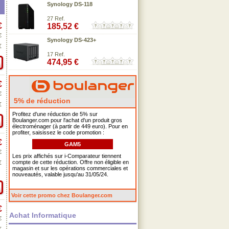
Synology DS-118
27 Ref.
€
185,52 €
€
Synology DS-423+
€
17 Ref.
474,95 €
€
€
5% de réduction
€
Profitez d'une réduction de 5% sur
Boulanger.com pour l'achat d'un produit gros
électroménager (à partir de 449 euro). Pour en
profiter, saisissez le code promotion :
€
GAM5
€
Les prix affichés sur i-Comparateur tiennent
compte de cette réduction. Offre non éligible en
€
magasin et sur les opérations commerciales et
nouveautés, valable jusqu'au 31/05/24.
Voir cette promo chez Boulanger.com
€
Achat Informatique
€