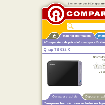
Bienvenue sur i-Comparateu
Matériel informatique
Imag
i-Comparateur de prix
»
Informatique
»
Boîtie
Qnap TS-632 X
Nos visite
no
Je d
Comparer et acheter
Déposer un avi
Comparer les prix pour acheter en lig