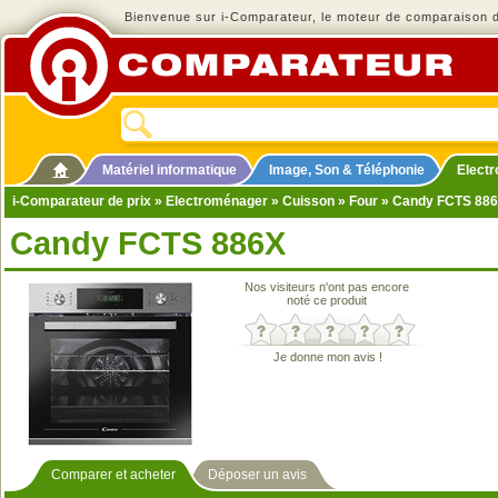
Bienvenue sur i-Comparateur, le moteur de comparaison de
Matériel informatique
Image, Son & Téléphonie
Elect
i-Comparateur de prix
»
Electroménager
»
Cuisson
»
Four
» Candy FCTS 88
Candy FCTS 886X
Nos visiteurs n'ont pas encore
noté ce produit
Je donne mon avis !
Comparer et acheter
Déposer un avis