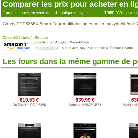
Comparer les prix pour acheter en li
1 produit trouvé, en vente dans 1 boutique en ligne.
TRIER PAR :
BOUTI
Candy FCTS886X Smart Four multifonction en acier inoxydable/noir 7
Disponibilité / délai * : En stock
En vente chez
Amazon MarketPlace
Aucun avis, soyez le premier à déposer le votre
Les fours dans la même gamme de p
610,53 €
639,99 €
63
De Dietrich DOP 8360
Siemens HB675GBS1
Whirlpoo