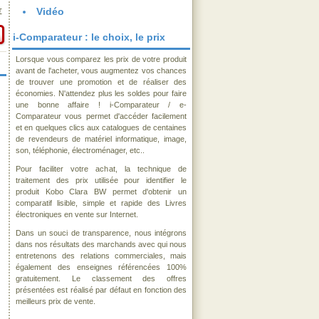
Vidéo
€
i-Comparateur : le choix, le prix
Lorsque vous comparez les prix de votre produit
avant de l'acheter, vous augmentez vos chances
de trouver une promotion et de réaliser des
économies. N'attendez plus les soldes pour faire
une bonne affaire ! i-Comparateur / e-
Comparateur vous permet d'accéder facilement
et en quelques clics aux catalogues de centaines
de revendeurs de matériel informatique, image,
son, téléphonie, électroménager, etc..
Pour faciliter votre achat, la technique de
traitement des prix utilisée pour identifier le
produit Kobo Clara BW permet d'obtenir un
comparatif lisible, simple et rapide des Livres
électroniques en vente sur Internet.
Dans un souci de transparence, nous intégrons
dans nos résultats des marchands avec qui nous
entretenons des relations commerciales, mais
également des enseignes référencées 100%
gratuitement. Le classement des offres
présentées est réalisé par défaut en fonction des
meilleurs prix de vente.