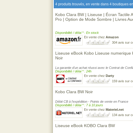
4 produits trouvés, en vente dans 4 boutiques en
Kobo Clara BW | Liseuse | Écran Tactile A
Pro | Option de Mode Sombre | Livres Au
Disponibilité / délai * : En stock
En vente chez
Amazon
304 avis sur 
Liseuse eBook Kobo Liseuse numerique 
Noir
La garantie d'un achat réussi avec le Contrat de Conf
Disponibilité / délai * : 24h
En vente chez
Darty
159 avis sur 
Kobo Clara BW Noir
Débit CB à l'expédition - Points de vente en France
Disponibilité / délai * : 7 à 10 jours
En vente chez
Materiel.net
134 avis sur 
Liseuse eBook KOBO Clara BW