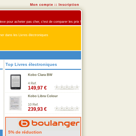
Mon compte
::
Inscription
éflexe pour acheter pas cher, c'est de comparer les prix !
er dans les Livres électroniques
Top Livres électroniques
Kobo Clara BW
4 Ref.
149,97 €
Kobo Libra Colour
10 Ref.
239,93 €
5% de réduction