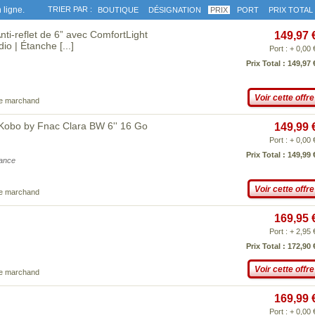
 ligne.
TRIER PAR :
BOUTIQUE
DÉSIGNATION
PRIX
PORT
PRIX TOTAL
nti-reflet de 6” avec ComfortLight
149,97 
dio | Étanche
[...]
Port : + 0,00 
Prix Total : 149,97 
Voir cette offre
ce marchand
Kobo by Fnac Clara BW 6'' 16 Go
149,99 
Port : + 0,00 
Prix Total : 149,99 
iance
Voir cette offre
ce marchand
169,95 
Port : + 2,95 
Prix Total : 172,90 
Voir cette offre
ce marchand
169,99 
Port : + 0,00 