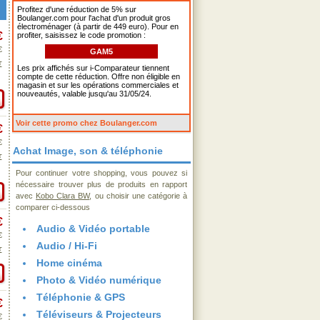
Profitez d'une réduction de 5% sur
Boulanger.com pour l'achat d'un produit gros
électroménager (à partir de 449 euro). Pour en
€
profiter, saisissez le code promotion :
€
GAM5
€
Les prix affichés sur i-Comparateur tiennent
compte de cette réduction. Offre non éligible en
magasin et sur les opérations commerciales et
nouveautés, valable jusqu'au 31/05/24.
Voir cette promo chez Boulanger.com
€
€
Achat Image, son & téléphonie
€
Pour continuer votre shopping, vous pouvez si
nécessaire trouver plus de produits en rapport
avec
Kobo Clara BW
, ou choisir une catégorie à
comparer ci-dessous
€
Audio & Vidéo portable
€
Audio / Hi-Fi
€
Home cinéma
Photo & Vidéo numérique
Téléphonie & GPS
€
Téléviseurs & Projecteurs
€