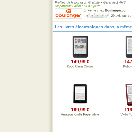
Profitez de la Livraison Gratuite + Garantie 2 ANS
Disponibilité / délai * : 4 à 5 jours
En vente chez
Boulanger.com
29 avis sur c
Les livres électroniques dans la mêm
149,99 €
147
Kobo Clara Colour
Kobo 
169,99 €
119
Amazon Kindle Paperwhite
Vivlio T