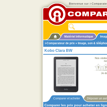
Bienvenue sur i-Comparateu
Matériel informatique
Imag
i-Comparateur de prix
»
Image, son & télépho
Kobo Clara BW
Nos visite
no
Je d
Comparer et acheter
Déposer un avi
Comparer les prix pour acheter en lig