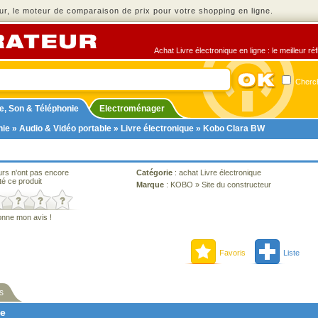
r, le moteur de comparaison de prix pour votre shopping en ligne.
Achat Livre électronique en ligne : le meilleur r
Cherch
e, Son & Téléphonie
Electroménager
nie
»
Audio & Vidéo portable
»
Livre électronique
» Kobo Clara BW
urs n'ont pas encore
Catégorie
:
achat Livre électronique
té ce produit
Marque
:
KOBO
»
Site du constructeur
onne mon avis !
Favoris
Liste
s
ne