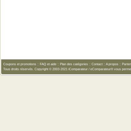
Coupons et promotions
::
FAQ et aide
::
Plan des catégories
::
Contact
::
A propos
::
Parten
Tous droits réservés. Copyright © 2003-2021 iComparateur / eComparateur® vous perme