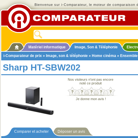
Bienvenue sur i-Comparateur, le moteur de comparaison de
Matériel informatique
Image, Son & Téléphonie
Elect
i-Comparateur de prix
»
Image, son & téléphonie
»
Home cinéma
»
Ensemble
Sharp HT-SBW202
Nos visiteurs n'ont pas encore
noté ce produit
Je donne mon avis !
Comparer et acheter
Déposer un avis