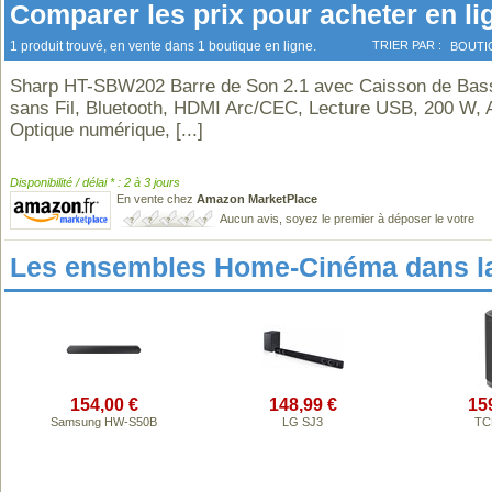
Comparer les prix pour acheter en li
1 produit trouvé, en vente dans 1 boutique en ligne.
TRIER PAR :
BOUTI
Sharp HT-SBW202 Barre de Son 2.1 avec Caisson de Bas
sans Fil, Bluetooth, HDMI Arc/CEC, Lecture USB, 200 W, 
Optique numérique,
[...]
Disponibilité / délai * : 2 à 3 jours
En vente chez
Amazon MarketPlace
Aucun avis, soyez le premier à déposer le votre
Les ensembles Home-Cinéma dans l
154,00 €
148,99 €
15
Samsung HW-S50B
LG SJ3
TC