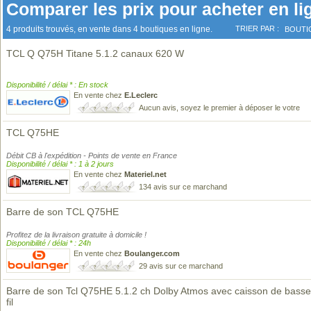
Comparer les prix pour acheter en li
4 produits trouvés, en vente dans 4 boutiques en ligne.
TRIER PAR :
BOUTI
TCL Q Q75H Titane 5.1.2 canaux 620 W
Disponibilité / délai * : En stock
En vente chez
E.Leclerc
Aucun avis, soyez le premier à déposer le votre
TCL Q75HE
Débit CB à l'expédition - Points de vente en France
Disponibilité / délai * : 1 à 2 jours
En vente chez
Materiel.net
134 avis sur ce marchand
Barre de son TCL Q75HE
Profitez de la livraison gratuite à domicile !
Disponibilité / délai * : 24h
En vente chez
Boulanger.com
29 avis sur ce marchand
Barre de son Tcl Q75HE 5.1.2 ch Dolby Atmos avec caisson de bass
fil