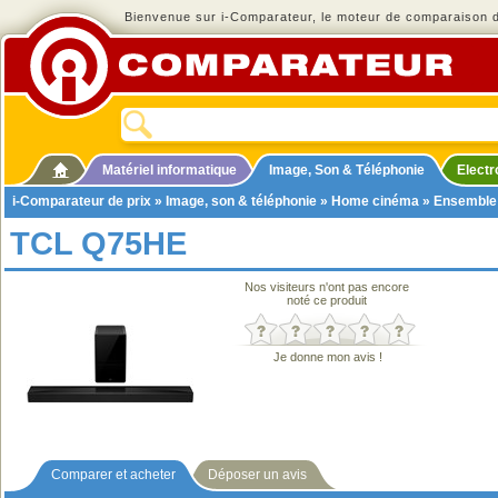
Bienvenue sur i-Comparateur, le moteur de comparaison de
Matériel informatique
Image, Son & Téléphonie
Elect
i-Comparateur de prix
»
Image, son & téléphonie
»
Home cinéma
»
Ensemble
TCL Q75HE
Nos visiteurs n'ont pas encore
noté ce produit
Je donne mon avis !
Comparer et acheter
Déposer un avis