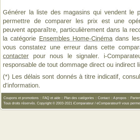
Générer la liste des magasins qui vendent le 
permettre de comparer les prix est une opér
peuvent apparaître, particulièrement dans la re
la catégorie
Ensembles Home-Cinéma
dans les 
vous constatez une erreur dans cette compar
contacter
pour nous le signaler. i-Comparate
responsable de tout dommage direct ou indirect lié 
(*) Les délais sont donnés à titre indicatif, cons
d'information.
Coupons et promotions
::
FAQ et aide
::
Plan des catégories
::
Contact
::
A propos
::
Parten
Tous droits réservés. Copyright © 2003-2021 iComparateur / eComparateur® vous perme