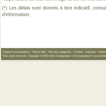
(*) Les délais sont donnés à titre indicatif, cons
d'information.
Coupons et promotions
::
FAQ et aide
::
Plan des catégories
::
Contact
::
A propos
::
Parten
Tous droits réservés. Copyright © 2003-2021 iComparateur / eComparateur® vous perme