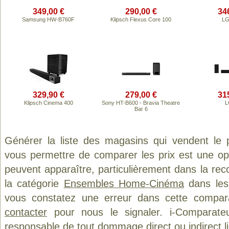
349,00 €
290,00 €
34
Samsung HW-B760F
Klipsch Flexus Core 100
LG
329,90 €
279,00 €
31
Klipsch Cinema 400
Sony HT-B600 - Bravia Theatre
L
Bar 6
Générer la liste des magasins qui vendent le 
vous permettre de comparer les prix est une op
peuvent apparaître, particulièrement dans la re
la catégorie
Ensembles Home-Cinéma
dans les 
vous constatez une erreur dans cette compar
contacter
pour nous le signaler. i-Comparate
responsable de tout dommage direct ou indirect lié 