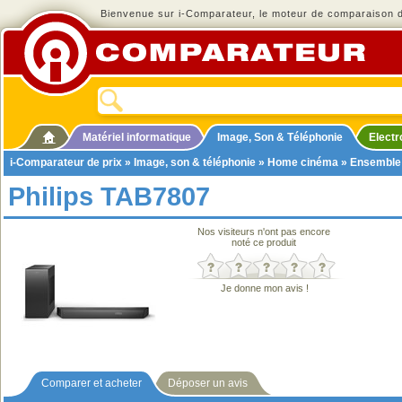
Bienvenue sur i-Comparateur, le moteur de comparaison de
Matériel informatique
Image, Son & Téléphonie
Elect
i-Comparateur de prix
»
Image, son & téléphonie
»
Home cinéma
»
Ensemble
Philips TAB7807
Nos visiteurs n'ont pas encore
noté ce produit
Je donne mon avis !
Comparer et acheter
Déposer un avis