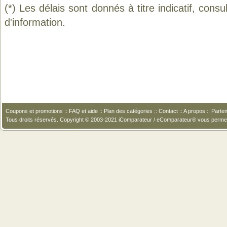
(*) Les délais sont donnés à titre indicatif, cons
d'information.
Coupons et promotions
::
FAQ et aide
::
Plan des catégories
::
Contact
::
A propos
::
Parten
Tous droits réservés. Copyright © 2003-2021 iComparateur / eComparateur® vous perme