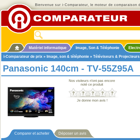
Bienvenue sur i-Comparateur, le moteur de comparaison de
Matériel informatique
Image, Son & Téléphonie
Elect
i-Comparateur de prix
»
Image, son & téléphonie
»
Téléviseurs & Projecteurs
Panasonic 140cm - TV‑55Z95A
Nos visiteurs n'ont pas encore
noté ce produit
Je donne mon avis !
Comparer et acheter
Déposer un avis