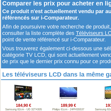
Comparer les prix pour acheter en li
Ce produit n'est actuellement vendu par 
référencés sur i-Comparateur.
Afin de poursuivre votre recherche de produi
consulter la liste complète des
Téléviseurs L
point de vente référencé sur i-Comparateur.
Vous trouverez également ci-dessous une séle
catégorie TV LCD, qui sont actuellement v
de prix que le dernier prix connu pour ce produ
Les téléviseurs LCD dans la même 
184,90 €
189,99 €
19
Samsung 82cm - UE-32T4305
Philips 61cm - 24PHS5537
Samsung 82c