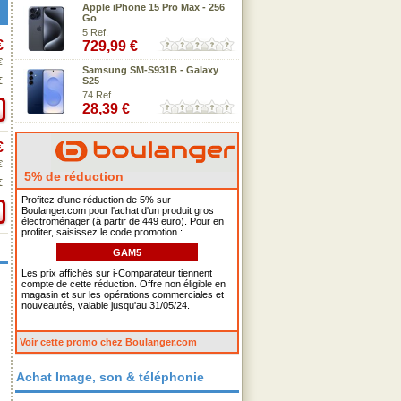
Apple iPhone 15 Pro Max - 256
Go
5 Ref.
€
729,99 €
€
Samsung SM-S931B - Galaxy
€
S25
74 Ref.
28,39 €
€
€
5% de réduction
€
Profitez d'une réduction de 5% sur
Boulanger.com pour l'achat d'un produit gros
électroménager (à partir de 449 euro). Pour en
profiter, saisissez le code promotion :
GAM5
Les prix affichés sur i-Comparateur tiennent
compte de cette réduction. Offre non éligible en
magasin et sur les opérations commerciales et
nouveautés, valable jusqu'au 31/05/24.
Voir cette promo chez Boulanger.com
Achat Image, son & téléphonie