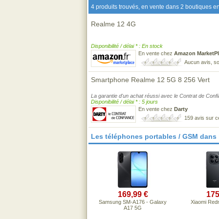
4 produits trouvés, en vente dans 2 boutiques en
Realme 12 4G
Disponibilité / délai * : En stock
En vente chez
Amazon MarketPl
Aucun avis, so
Smartphone Realme 12 5G 8 256 Vert
La garantie d'un achat réussi avec le Contrat de Conf
Disponibilité / délai * : 5 jours
En vente chez
Darty
159 avis sur 
Les téléphones portables / GSM dans
169,99 €
175
Samsung SM-A176 - Galaxy
Xiaomi Red
A17 5G