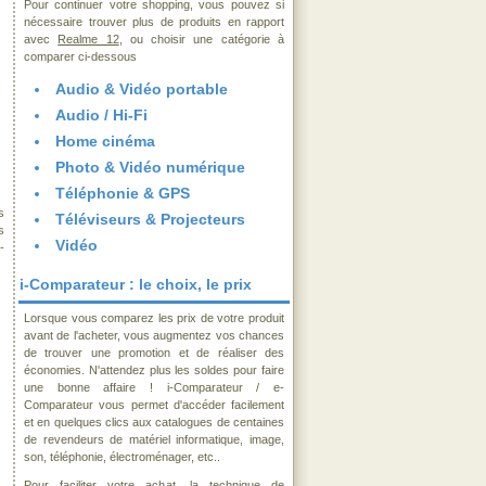
Pour continuer votre shopping, vous pouvez si
nécessaire trouver plus de produits en rapport
avec
Realme 12
, ou choisir une catégorie à
comparer ci-dessous
Audio & Vidéo portable
Audio / Hi-Fi
Home cinéma
Photo & Vidéo numérique
Téléphonie & GPS
s
Téléviseurs & Projecteurs
s
Vidéo
-
i-Comparateur : le choix, le prix
Lorsque vous comparez les prix de votre produit
avant de l'acheter, vous augmentez vos chances
de trouver une promotion et de réaliser des
économies. N'attendez plus les soldes pour faire
une bonne affaire ! i-Comparateur / e-
Comparateur vous permet d'accéder facilement
et en quelques clics aux catalogues de centaines
de revendeurs de matériel informatique, image,
son, téléphonie, électroménager, etc..
Pour faciliter votre achat, la technique de