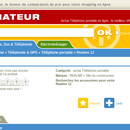
r, le moteur de comparaison de prix pour votre shopping en ligne.
Achat Téléphone portable en ligne : le meilleur ré
Cherch
e, Son & Téléphonie
Electroménager
nie
»
Téléphonie & GPS
»
Téléphone portable
» Realme 12
urs n'ont pas encore
Catégorie
:
achat Téléphone portable
té ce produit
Marque
:
REALME
»
Site du constructeur
Recherchez les accessoires pour votre
Realme 12
onne mon avis !
Favoris
Liste
s
ne