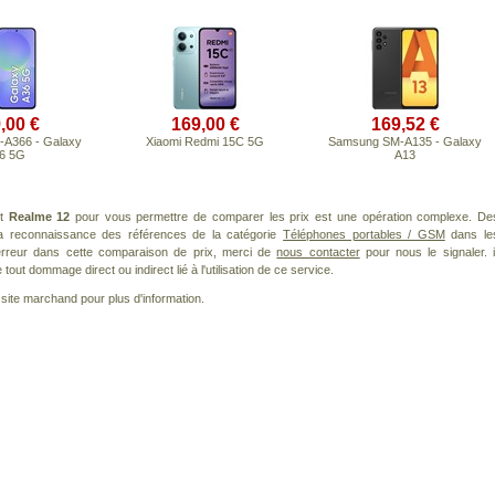
,00 €
169,00 €
169,52 €
A366 - Galaxy
Xiaomi Redmi 15C 5G
Samsung SM-A135 - Galaxy
6 5G
A13
it
Realme 12
pour vous permettre de comparer les prix est une opération complexe. De
 la reconnaissance des références de la catégorie
Téléphones portables / GSM
dans le
 erreur dans cette comparaison de prix, merci de
nous contacter
pour nous le signaler. i
ut dommage direct ou indirect lié à l'utilisation de ce service.
le site marchand pour plus d'information.