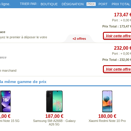
 ligne.
TRIER PAR :
BOUTIQUE
DÉSIGNATION
PRIX
PORT
PRIX TOTAL
173,47 
Port : + 0,00 
Prix Total : 173,47 
ace
Voir cette offre
yez le premier à déposer le votre
+2 offres
232,00 
Port : + 0,00 
iance
Prix Total : 232,00 
Voir cette offre
ce marchand
 la même gamme de prix
,00 €
187,00 €
180,00 €
mi Note 15 5G
Samsung SM-A266B - Galaxy
Xiaomi Redmi Note 10 Pro
A26 5G