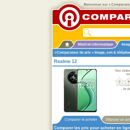
Bienvenue sur i-Comparateu
Matériel informatique
Imag
i-Comparateur de prix
»
Image, son & télépho
Realme 12
Nos visite
no
Je d
Comparer et acheter
Déposer un avi
Comparer les prix pour acheter en lig