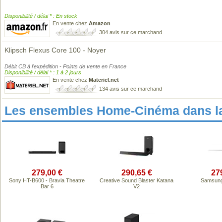
Disponibilité / délai * : En stock
En vente chez
Amazon
304 avis sur ce marchand
Klipsch Flexus Core 100 - Noyer
Débit CB à l'expédition - Points de vente en France
Disponibilité / délai * : 1 à 2 jours
En vente chez
Materiel.net
134 avis sur ce marchand
Les ensembles Home-Cinéma dans l
279,00 €
290,65 €
27
Sony HT-B600 - Bravia Theatre
Creative Sound Blaster Katana
Samsun
Bar 6
V2