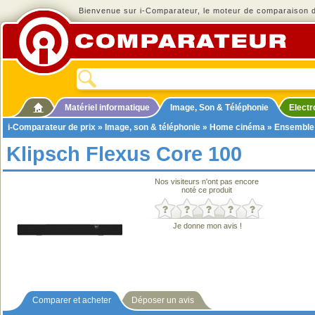
Bienvenue sur i-Comparateur, le moteur de comparaison de
Matériel informatique
Image, Son & Téléphonie
Elect
i-Comparateur de prix
»
Image, son & téléphonie
»
Home cinéma
»
Ensemble
Klipsch Flexus Core 100
Nos visiteurs n'ont pas encore
noté ce produit
Je donne mon avis !
Comparer et acheter
Déposer un avis