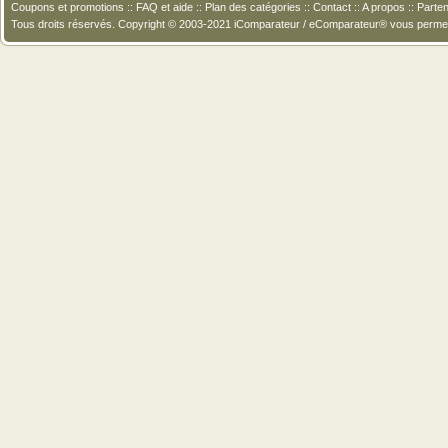
Coupons et promotions
::
FAQ et aide
::
Plan des catégories
::
Contact
::
A propos
::
Parten
Tous droits réservés. Copyright © 2003-2021 iComparateur / eComparateur® vous perme