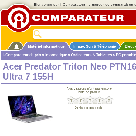
Bienvenue sur i-Comparateur, le moteur de comparaison de
Matériel informatique
Image, Son & Téléphonie
Elect
i-Comparateur de prix
»
Informatique
»
Ordinateurs & Tablettes
»
PC portabl
Acer Predator Triton Neo PTN16
Ultra 7 155H
Nos visiteurs n'ont pas encore
noté ce produit
Je donne mon avis !