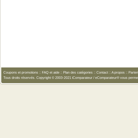
Coupons et promotions
::
FAQ et aide
::
Plan des catégories
::
Contact
::
A propos
::
Parten
Tous droits réservés. Copyright © 2003-2021 iComparateur / eComparateur® vous perme