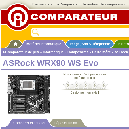
Bienvenue sur i-Comparateur, le moteur de comparaison de
Matériel informatique
Image, Son & Téléphonie
Elect
i-Comparateur de prix
»
Informatique
»
Composants
»
Carte mère
» ASRock
ASRock WRX90 WS Evo
Nos visiteurs n'ont pas encore
noté ce produit
Je donne mon avis !
Comparer et acheter
Déposer un avis