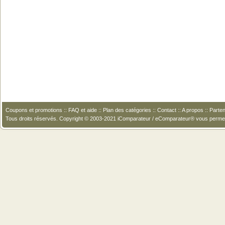
Coupons et promotions
::
FAQ et aide
::
Plan des catégories
::
Contact
::
A propos
::
Parten
Tous droits réservés. Copyright © 2003-2021 iComparateur / eComparateur® vous perme