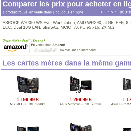
Comparer les prix pour acheter en li
1 produit trouvé, en vente dans 1 boutique en ligne.
TRIER PAR :
BOUTI
ASROCK WRX90 WS Evo, Workstation, AMD WRX90, sTR5, EEB, 8
ECC, Dual 10G LAN, SlimSAS, MCIO, 7X PCIe5 x16, 2X M.2
Disponibilité / délai * : En stock
En vente chez
Amazon
304 avis sur ce marchand
Les cartes mères dans la même gam
1 199,99 €
1 299,99 €
1 1
MSI MEG X870E Godlike
Asus Maximus Z890 Extreme
Asus PRO W