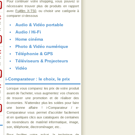
Pour continuer votre shopping, vous pouvez si
nécessaire trouver plus de produits en rapport
avec
Fujifilm X-T50
, ou choisir une catégorie à
comparer ci-dessous
€
€
Audio & Vidéo portable
€
Audio / Hi-Fi
Home cinéma
Photo & Vidéo numérique
€
Téléphonie & GPS
€
Téléviseurs & Projecteurs
€
Vidéo
i-Comparateur : le choix, le prix
€
Lorsque vous comparez les prix de votre produit
€
avant de l'acheter, vous augmentez vos chances
de trouver une promotion et de réaliser des
€
économies. N'attendez plus les soldes pour faire
une bonne affaire ! i-Comparateur / e-
Comparateur vous permet d'accéder facilement
et en quelques clics aux catalogues de centaines
de revendeurs de matériel informatique, image,
son, téléphonie, électroménager, etc..
Pour faciliter votre achat, la technique de