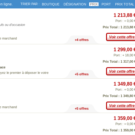
n ligne.
TRIER PAR :
BOUTIQUE
DÉSIGNATION
PRIX
PORT
PRIX TOTAL
1 213,88 
Port : + 0,00 
eufs ou d'occasion
Prix Total : 1 213,88 
Voir cette offre
ce marchand
+4 offres
1 299,00 
Port : + 18,00 
Prix Total : 1 317,00 
ace
Voir cette offre
yez le premier à déposer le votre
+5 offres
1 349,80 
Port : + 0,00 
Prix Total : 1 349,80 
Voir cette offre
ce marchand
+5 offres
1 359,00 
Port : + 0,00 
Prix Total : 1 359,00 