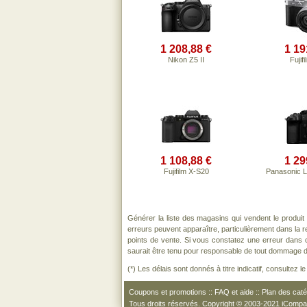
1 208,88 €
1 19
Nikon Z5 II
Fujif
1 108,88 €
1 29
Fujifilm X-S20
Panasonic 
Générer la liste des magasins qui vendent le produit
erreurs peuvent apparaître, particulièrement dans la
points de vente. Si vous constatez une erreur dans 
saurait être tenu pour responsable de tout dommage direc
(*) Les délais sont donnés à titre indicatif, consultez 
Coupons et promotions
::
FAQ et aide
::
Plan des caté
Tous droits réservés. Copyright © 2003-2021 iComp