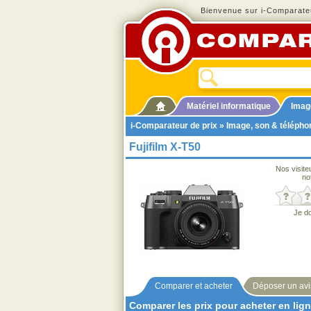
Bienvenue sur i-Comparateu
Matériel informatique
Imag
i-Comparateur de prix
»
Image, son & télépho
Fujifilm X-T50
Nos visite
no
Je d
Comparer et acheter
Déposer un avi
Comparer les prix pour acheter en lig