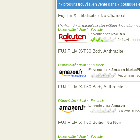
77 produits trouvés, en vente dans 7 boutiques e
Fujifilm X-T50 Boitier Nu Charcoal
L'Achat - Vente garanti sur des millions de produits n
Disponibilité / délai * : Voir site
En vente chez
Rakuten
244 avis sur 
FUJIFILM X-T50 Body Anthracite
Disponibilité / délai * : En stock
En vente chez
Amazon MarketPl
Aucun avis, so
FUJIFILM X-T50 Body Anthracite
Disponibilité / délai * : En stock
En vente chez
Amazon
304 avis sur 
FUJIFILM X-T50 Boitier Nu Noir
Disponibilité / délai * : Voir site