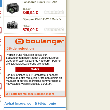
Panasonic Lumix DC-FZ82
16 Ref.
€
349,94 €
€
Olympus OM-D E-M10 Mark IV
€
28 Ref.
579,00 €
€
€
5% de réduction
€
Profitez d'une réduction de 5% sur
Boulanger.com pour l'achat d'un produit gros
électroménager (à partir de 449 euro). Pour en
profiter, saisissez le code promotion :
€
GAM5
€
Les prix affichés sur i-Comparateur tiennent
compte de cette réduction. Offre non éligible en
€
magasin et sur les opérations commerciales et
nouveautés, valable jusqu'au 31/05/24.
Voir cette promo chez Boulanger.com
€
€
Achat Image, son & téléphonie
€