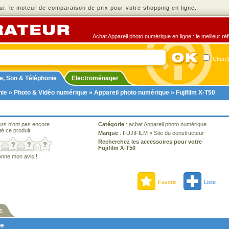
r, le moteur de comparaison de prix pour votre shopping en ligne.
Achat Appareil photo numérique en ligne : le meilleur ré
Cherch
e, Son & Téléphonie
Electroménager
nie
»
Photo & Vidéo numérique
»
Appareil photo numérique
» Fujifilm X-T50
urs n'ont pas encore
Catégorie
:
achat Appareil photo numérique
té ce produit
Marque
:
FUJIFILM
»
Site du constructeur
Recherchez les accessoires pour votre
Fujifilm X-T50
onne mon avis !
Favoris
Liste
s
ne