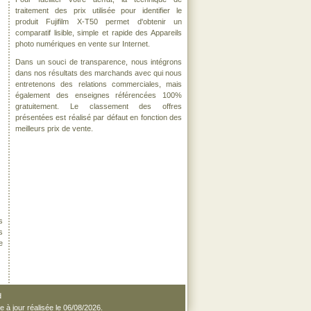
traitement des prix utilisée pour identifier le
produit Fujifilm X-T50 permet d'obtenir un
comparatif lisible, simple et rapide des Appareils
photo numériques en vente sur Internet.
Dans un souci de transparence, nous intégrons
dans nos résultats des marchands avec qui nous
entretenons des relations commerciales, mais
également des enseignes référencées 100%
gratuitement. Le classement des offres
présentées est réalisé par défaut en fonction des
meilleurs prix de vente.
s
s
e
d
e à jour réalisée le 06/08/2026.