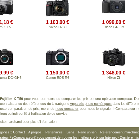
1,18 €
1 103,00 €
1 099,00 €
ilm X-E5
Nikon D780
Ricoh GR IIIx
9,99 €
1 150,00 €
1 348,00 €
Lumix DC-GH6
Canon EOS R6
Nikon Zf
Fujifilm X-T50
pour vous permettre de comparer les prix est une opération complexe. De
 reconnaissance des références de la catégorie
Appareils photo numériques
dans les différent
cette comparaison de prix, merci de
nous contacter
pour nous le signaler. i-Comparateur n
t ou indirect lié à l'utilisation de ce service.
le site marchand pour plus d'information.
gories
::
Contact
::
A propos
::
Partenaires
::
Liens
::
Faire un lien
::
Référencement marchan
arateur / eComparateur® vous permet de
trouver les meilleurs prix
sur Internet - Dernière mis