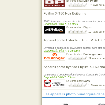
En vente chez
Digit-Photo
131 avis sur 
Fujifilm X-T50 Noir Boitier nu
100€ de remise - Départ de votre commande le jour 
Disponibilité / délai * : En stock
En vente chez
Digixo
197 avis sur 
Appareil photo Hybride FUJIFILM X-T50 
Livraison à domicile ou drive sans contact dans l'un
Disponibilité / délai * : 3 à 5 jours
En vente chez
Boulanger.com
29 avis sur c
Appareil photo hybride Fujifilm X-T50 char
La garantie d'un achat réussi avec le Contrat de Conf
Disponibilité / délai * : 5 jours
En vente chez
Darty
159 avis sur 
Les appareils photo numériques dans