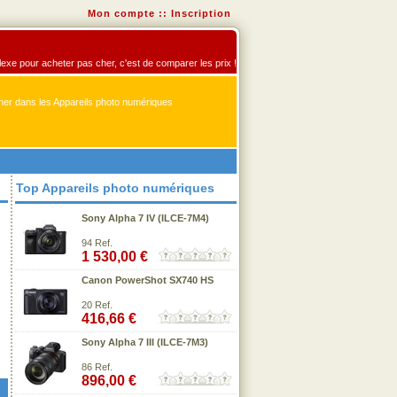
Mon compte
::
Inscription
flexe pour acheter pas cher, c'est de comparer les prix !
er dans les Appareils photo numériques
Top Appareils photo numériques
Sony Alpha 7 IV (ILCE-7M4)
94 Ref.
1 530,00 €
Canon PowerShot SX740 HS
20 Ref.
416,66 €
Sony Alpha 7 III (ILCE-7M3)
86 Ref.
896,00 €