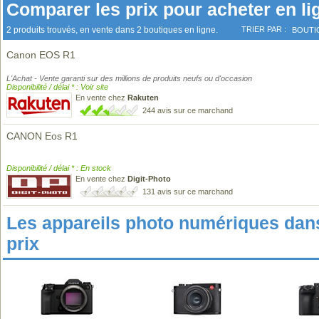
Comparer les prix pour acheter en li
2 produits trouvés, en vente dans 2 boutiques en ligne.
TRIER PAR :
BOUTI
Canon EOS R1
L'Achat - Vente garanti sur des millions de produits neufs ou d'occasion
Disponibilité / délai * : Voir site
En vente chez
Rakuten
244 avis sur ce marchand
CANON Eos R1
Disponibilité / délai * : En stock
En vente chez
Digit-Photo
131 avis sur ce marchand
Les appareils photo numériques da
prix