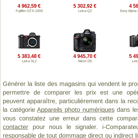
4 962,59 €
5 302,92 €
4 5
Fujifilm GFX-100S
Leica Q2
Sony Alpha 
5 383,48 €
4 945,70 €
5 4
Leica SL2
Nikon D6
Lei
Générer la liste des magasins qui vendent le pr
permettre de comparer les prix est une opér
peuvent apparaître, particulièrement dans la re
la catégorie
Appareils photo numériques
dans les
vous constatez une erreur dans cette compar
contacter
pour nous le signaler. i-Comparate
responsable de tout dommage direct ou indirect lié 