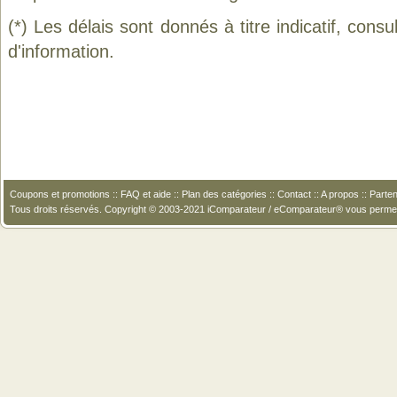
(*) Les délais sont donnés à titre indicatif, cons
d'information.
Coupons et promotions
::
FAQ et aide
::
Plan des catégories
::
Contact
::
A propos
::
Parten
Tous droits réservés. Copyright © 2003-2021 iComparateur / eComparateur® vous perme