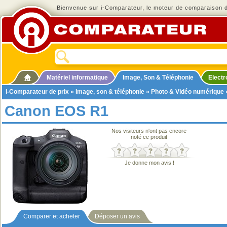
Bienvenue sur i-Comparateur, le moteur de comparaison de
Matériel informatique
Image, Son & Téléphonie
Elect
i-Comparateur de prix
»
Image, son & téléphonie
»
Photo & Vidéo numérique
Canon EOS R1
Nos visiteurs n'ont pas encore
noté ce produit
Je donne mon avis !
Comparer et acheter
Déposer un avis