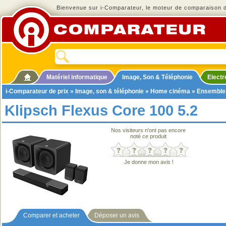
Bienvenue sur i-Comparateur, le moteur de comparaison de
Matériel informatique
Image, Son & Téléphonie
Elect
i-Comparateur de prix
»
Image, son & téléphonie
»
Home cinéma
»
Ensemble
Klipsch Flexus Core 100 5.2
Nos visiteurs n'ont pas encore
noté ce produit
Je donne mon avis !
Comparer et acheter
Déposer un avis