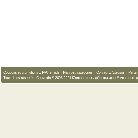
Coupons et promotions
::
FAQ et aide
::
Plan des catégories
::
Contact
::
A propos
::
Parten
Tous droits réservés. Copyright © 2003-2021 iComparateur / eComparateur® vous perme