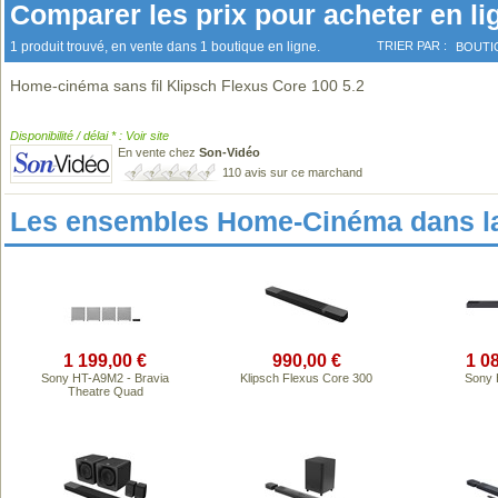
Comparer les prix pour acheter en li
1 produit trouvé, en vente dans 1 boutique en ligne.
TRIER PAR :
BOUTI
Home-cinéma sans fil Klipsch Flexus Core 100 5.2
Disponibilité / délai * : Voir site
En vente chez
Son-Vidéo
110 avis sur ce marchand
Les ensembles Home-Cinéma dans l
1 199,00 €
990,00 €
1 0
Sony HT-A9M2 - Bravia
Klipsch Flexus Core 300
Sony 
Theatre Quad