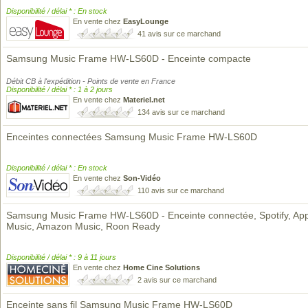
Disponibilité / délai * : En stock
En vente chez
EasyLounge
41 avis sur ce marchand
Samsung Music Frame HW-LS60D - Enceinte compacte
Débit CB à l'expédition - Points de vente en France
Disponibilité / délai * : 1 à 2 jours
En vente chez
Materiel.net
134 avis sur ce marchand
Enceintes connectées Samsung Music Frame HW-LS60D
Disponibilité / délai * : En stock
En vente chez
Son-Vidéo
110 avis sur ce marchand
Samsung Music Frame HW-LS60D - Enceinte connectée, Spotify, Ap
Music, Amazon Music, Roon Ready
Disponibilité / délai * : 9 à 11 jours
En vente chez
Home Cine Solutions
2 avis sur ce marchand
Enceinte sans fil Samsung Music Frame HW-LS60D