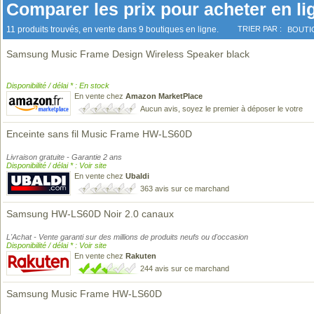
Comparer les prix pour acheter en li
11 produits trouvés, en vente dans 9 boutiques en ligne.
TRIER PAR :
BOUTI
Samsung Music Frame Design Wireless Speaker black
Disponibilité / délai * : En stock
En vente chez
Amazon MarketPlace
Aucun avis, soyez le premier à déposer le votre
Enceinte sans fil Music Frame HW-LS60D
Livraison gratuite - Garantie 2 ans
Disponibilité / délai * : Voir site
En vente chez
Ubaldi
363 avis sur ce marchand
Samsung HW-LS60D Noir 2.0 canaux
L'Achat - Vente garanti sur des millions de produits neufs ou d'occasion
Disponibilité / délai * : Voir site
En vente chez
Rakuten
244 avis sur ce marchand
Samsung Music Frame HW-LS60D