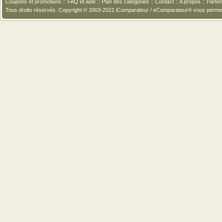
Coupons et promotions
::
FAQ et aide
::
Plan des catégories
::
Contact
::
A propos
::
Parten
Tous droits réservés. Copyright © 2003-2021 iComparateur / eComparateur® vous perme