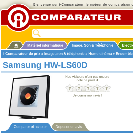
Bienvenue sur i-Comparateur, le moteur de comparaison de
Matériel informatique
Image, Son & Téléphonie
Elect
i-Comparateur de prix
»
Image, son & téléphonie
»
Home cinéma
»
Ensemble
Samsung HW-LS60D
Nos visiteurs n'ont pas encore
noté ce produit
Je donne mon avis !
Comparer et acheter
Déposer un avis