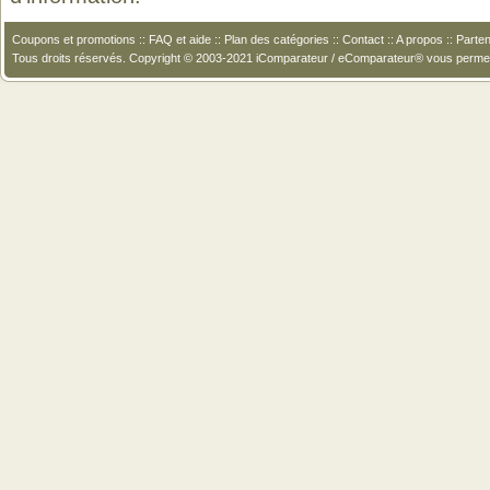
Coupons et promotions
::
FAQ et aide
::
Plan des catégories
::
Contact
::
A propos
::
Parten
Tous droits réservés. Copyright © 2003-2021 iComparateur / eComparateur® vous perme