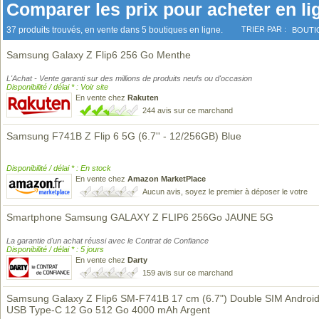
Comparer les prix pour acheter en li
37 produits trouvés, en vente dans 5 boutiques en ligne.
TRIER PAR :
BOUTI
Samsung Galaxy Z Flip6 256 Go Menthe
L'Achat - Vente garanti sur des millions de produits neufs ou d'occasion
Disponibilité / délai * : Voir site
En vente chez
Rakuten
244 avis sur ce marchand
Samsung F741B Z Flip 6 5G (6.7'' - 12/256GB) Blue
Disponibilité / délai * : En stock
En vente chez
Amazon MarketPlace
Aucun avis, soyez le premier à déposer le votre
Smartphone Samsung GALAXY Z FLIP6 256Go JAUNE 5G
La garantie d'un achat réussi avec le Contrat de Confiance
Disponibilité / délai * : 5 jours
En vente chez
Darty
159 avis sur ce marchand
Samsung Galaxy Z Flip6 SM-F741B 17 cm (6.7") Double SIM Androi
USB Type-C 12 Go 512 Go 4000 mAh Argent