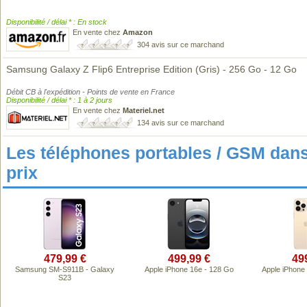
Disponibilité / délai * : En stock
En vente chez
Amazon
304 avis sur ce marchand
Samsung Galaxy Z Flip6 Entreprise Edition (Gris) - 256 Go - 12 Go
Débit CB à l'expédition - Points de vente en France
Disponibilité / délai * : 1 à 2 jours
En vente chez
Materiel.net
134 avis sur ce marchand
Les téléphones portables / GSM da
prix
479,99 €
499,99 €
49
Samsung SM-S911B - Galaxy
Apple iPhone 16e - 128 Go
Apple iPhone
S23