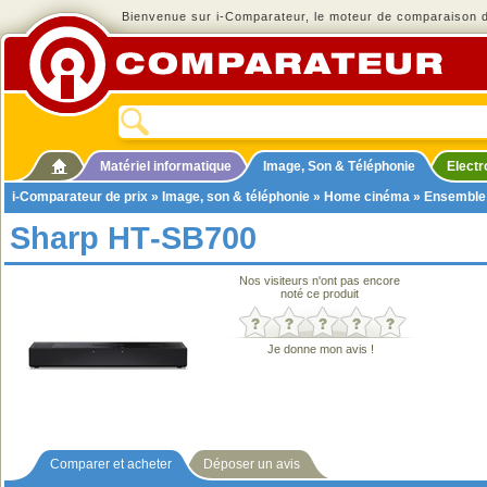
Bienvenue sur i-Comparateur, le moteur de comparaison de
Matériel informatique
Image, Son & Téléphonie
Elect
i-Comparateur de prix
»
Image, son & téléphonie
»
Home cinéma
»
Ensemble
Sharp HT‑SB700
Nos visiteurs n'ont pas encore
noté ce produit
Je donne mon avis !
Comparer et acheter
Déposer un avis