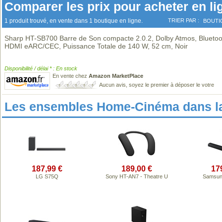
Comparer les prix pour acheter en li
1 produit trouvé, en vente dans 1 boutique en ligne.
TRIER PAR :
BOUTI
Sharp HT-SB700 Barre de Son compacte 2.0.2, Dolby Atmos, Bluetoo
HDMI eARC/CEC, Puissance Totale de 140 W, 52 cm, Noir
Disponibilité / délai * : En stock
En vente chez
Amazon MarketPlace
Aucun avis, soyez le premier à déposer le votre
Les ensembles Home-Cinéma dans l
187,99 €
189,00 €
17
LG S75Q
Sony HT-AN7 - Theatre U
Samsun