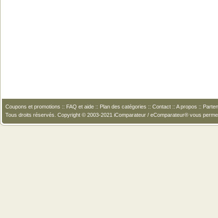
Coupons et promotions
::
FAQ et aide
::
Plan des catégories
::
Contact
::
A propos
::
Parten
Tous droits réservés. Copyright © 2003-2021 iComparateur / eComparateur® vous perme