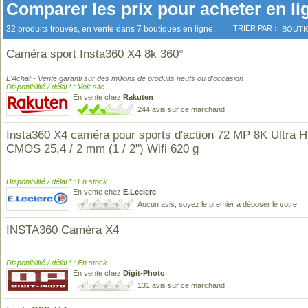
Comparer les prix pour acheter en li
32 produits trouvés, en vente dans 7 boutiques en ligne.
TRIER PAR :
BOUTI
Caméra sport Insta360 X4 8k 360°
L'Achat - Vente garanti sur des millions de produits neufs ou d'occasion
Disponibilité / délai * : Voir site
En vente chez
Rakuten
244 avis sur ce marchand
Insta360 X4 caméra pour sports d'action 72 MP 8K Ultra 
CMOS 25,4 / 2 mm (1 / 2") Wifi 620 g
Disponibilité / délai * : En stock
En vente chez
E.Leclerc
Aucun avis, soyez le premier à déposer le votre
INSTA360 Caméra X4
Disponibilité / délai * : En stock
En vente chez
Digit-Photo
131 avis sur ce marchand