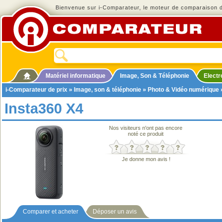
Bienvenue sur i-Comparateur, le moteur de comparaison de
Matériel informatique
Image, Son & Téléphonie
Elect
i-Comparateur de prix
»
Image, son & téléphonie
»
Photo & Vidéo numérique
Insta360 X4
Nos visiteurs n'ont pas encore
noté ce produit
Je donne mon avis !
Comparer et acheter
Déposer un avis