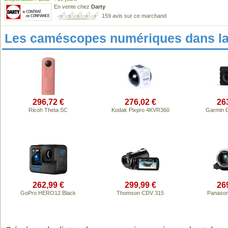
En vente chez
Darty
159 avis sur ce marchand
Les caméscopes numériques dans l
296,72 €
276,02 €
26
Ricoh Theta SC
Kodak Pixpro 4KVR360
Garmin 
262,99 €
299,99 €
26
GoPro HERO12 Black
Thomson CDV 315
Panason