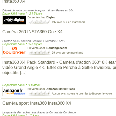
Insta360 X4
Départ de votre commande le jour même - Payez en 10x!
Disponibilité / délai * : 2 à 5 jours
En vente chez
Digixo
197 avis sur ce marchand
Caméra 360 INSTA360 One X4
Profitez de la Livraison Gratuite + Garantie 2 ANS
Disponibilité / délai * : 5 à 6 jours
En vente chez
Boulanger.com
29 avis sur ce marchand
Insta360 X4 Pack Standard - Caméra d'action 360° 8K éta
vidéo Grand Angle 4K, Effet de Perche à Selfie Invisible, p
objectifs
[...]
Disponibilité / délai * : En stock
En vente chez
Amazon MarketPlace
Aucun avis, soyez le premier à déposer le votre
Caméra sport Insta360 Insta360 X4
La garantie d'un achat réussi avec le Contrat de Confiance
Disponibilité / délai * : 10 jours