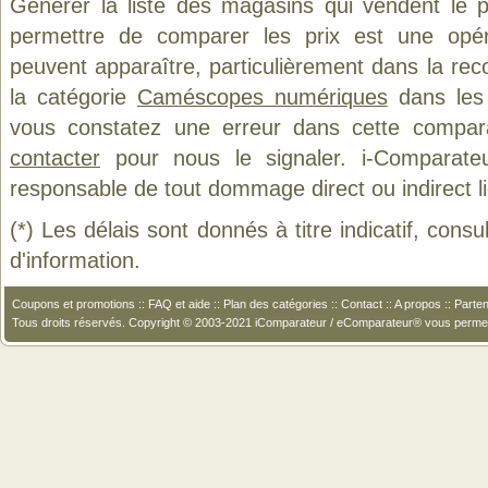
Générer la liste des magasins qui vendent le 
permettre de comparer les prix est une opér
peuvent apparaître, particulièrement dans la re
la catégorie
Caméscopes numériques
dans les 
vous constatez une erreur dans cette compar
contacter
pour nous le signaler. i-Comparate
responsable de tout dommage direct ou indirect lié 
(*) Les délais sont donnés à titre indicatif, cons
d'information.
Coupons et promotions
::
FAQ et aide
::
Plan des catégories
::
Contact
::
A propos
::
Parten
Tous droits réservés. Copyright © 2003-2021 iComparateur / eComparateur® vous perme