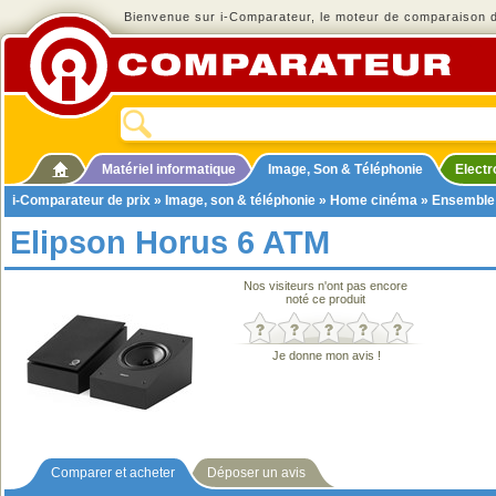
Bienvenue sur i-Comparateur, le moteur de comparaison de
Matériel informatique
Image, Son & Téléphonie
Elect
i-Comparateur de prix
»
Image, son & téléphonie
»
Home cinéma
»
Ensemble
Elipson Horus 6 ATM
Nos visiteurs n'ont pas encore
noté ce produit
Je donne mon avis !
Comparer et acheter
Déposer un avis