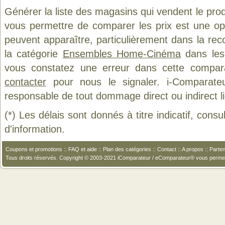
Générer la liste des magasins qui vendent le pro
vous permettre de comparer les prix est une op
peuvent apparaître, particulièrement dans la re
la catégorie
Ensembles Home-Cinéma
dans les 
vous constatez une erreur dans cette compar
contacter
pour nous le signaler. i-Comparate
responsable de tout dommage direct ou indirect lié 
(*) Les délais sont donnés à titre indicatif, cons
d'information.
Coupons et promotions
::
FAQ et aide
::
Plan des catégories
::
Contact
::
A propos
::
Parten
Tous droits réservés. Copyright © 2003-2021 iComparateur / eComparateur® vous perme