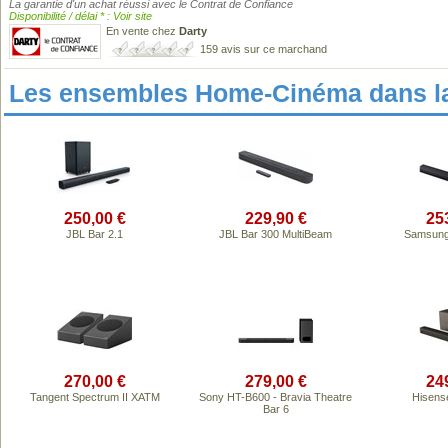
La garantie d'un achat réussi avec le Contrat de Confiance
Disponibilité / délai * : Voir site
En vente chez
Darty
159 avis sur ce marchand
Les ensembles Home-Cinéma dans l
250,00 €
229,90 €
25
JBL Bar 2.1
JBL Bar 300 MultiBeam
Samsun
270,00 €
279,00 €
24
Tangent Spectrum II XATM
Sony HT-B600 - Bravia Theatre
Hisens
Bar 6