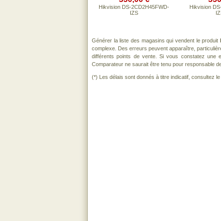
Hikvision DS-2CD2H45FWD-
Hikvision D
IZS
I
Générer la liste des magasins qui vendent le produit
complexe. Des erreurs peuvent apparaître, particuliè
différents points de vente. Si vous constatez une
Comparateur ne saurait être tenu pour responsable de to
(*) Les délais sont donnés à titre indicatif, consultez 