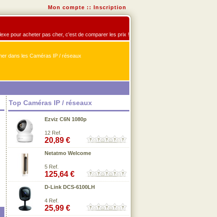
Mon compte
::
Inscription
flexe pour acheter pas cher, c'est de comparer les prix !
er dans les Caméras IP / réseaux
Top Caméras IP / réseaux
Ezviz C6N 1080p
12 Ref.
20,89 €
Netatmo Welcome
5 Ref.
125,64 €
D-Link DCS-6100LH
4 Ref.
25,99 €