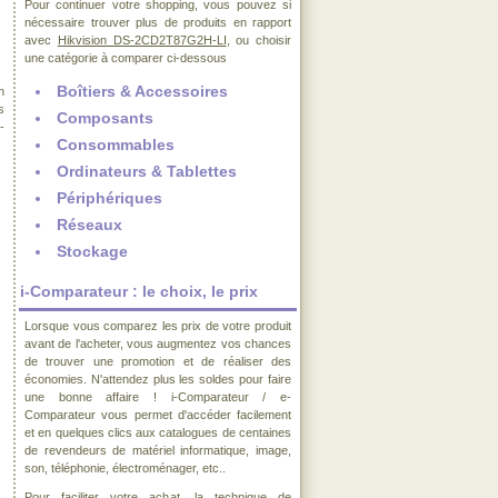
Pour continuer votre shopping, vous pouvez si
nécessaire trouver plus de produits en rapport
avec
Hikvision DS-2CD2T87G2H-LI
, ou choisir
une catégorie à comparer ci-dessous
Boîtiers & Accessoires
n
s
Composants
-
Consommables
Ordinateurs & Tablettes
Périphériques
Réseaux
Stockage
i-Comparateur : le choix, le prix
Lorsque vous comparez les prix de votre produit
avant de l'acheter, vous augmentez vos chances
de trouver une promotion et de réaliser des
économies. N'attendez plus les soldes pour faire
une bonne affaire ! i-Comparateur / e-
Comparateur vous permet d'accéder facilement
et en quelques clics aux catalogues de centaines
de revendeurs de matériel informatique, image,
son, téléphonie, électroménager, etc..
Pour faciliter votre achat, la technique de