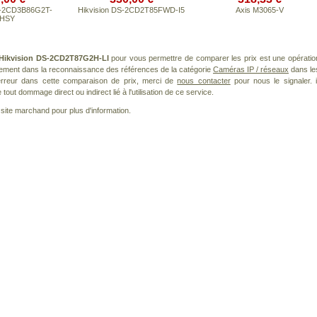
S-2CD3B86G2T-
Hikvision DS-2CD2T85FWD-I5
Axis M3065-V
ZHSY
Hikvision DS-2CD2T87G2H-LI
pour vous permettre de comparer les prix est une opératio
rement dans la reconnaissance des références de la catégorie
Caméras IP / réseaux
dans le
 erreur dans cette comparaison de prix, merci de
nous contacter
pour nous le signaler. i
ut dommage direct ou indirect lié à l'utilisation de ce service.
le site marchand pour plus d'information.