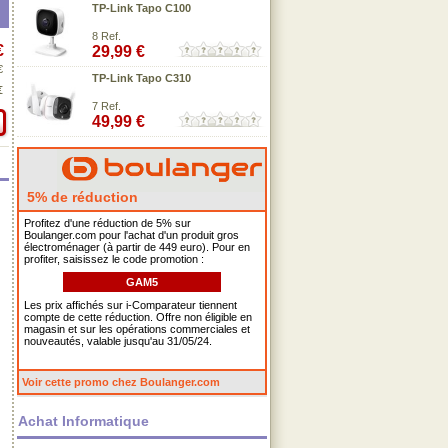
TP-Link Tapo C100
8 Ref.
€
29,99 €
€
TP-Link Tapo C310
€
7 Ref.
49,99 €
5% de réduction
Profitez d'une réduction de 5% sur
Boulanger.com pour l'achat d'un produit gros
électroménager (à partir de 449 euro). Pour en
profiter, saisissez le code promotion :
GAM5
Les prix affichés sur i-Comparateur tiennent
compte de cette réduction. Offre non éligible en
magasin et sur les opérations commerciales et
nouveautés, valable jusqu'au 31/05/24.
Voir cette promo chez Boulanger.com
Achat Informatique