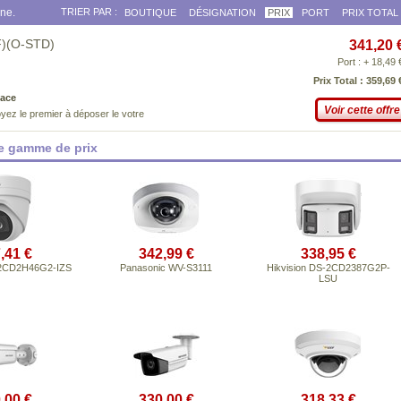
gne.
TRIER PAR :
BOUTIQUE
DÉSIGNATION
PRIX
PORT
PRIX TOTAL
F)(O-STD)
341,20 
Port : + 18,49 
Prix Total : 359,69 
ace
Voir cette offre
yez le premier à déposer le votre
e gamme de prix
,41 €
342,99 €
338,95 €
-2CD2H46G2-IZS
Panasonic WV-S3111
Hikvision DS-2CD2387G2P-
LSU
,00 €
330,00 €
318,33 €