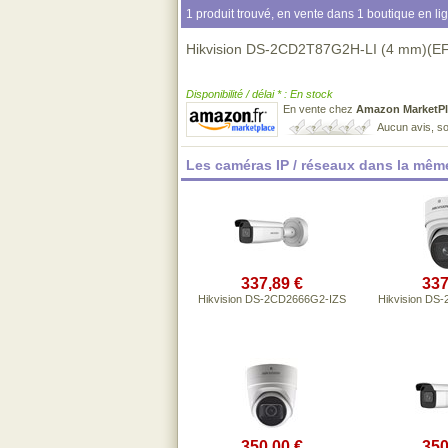
1 produit trouvé, en vente dans 1 boutique en li
Hikvision DS-2CD2T87G2H-LI (4 mm)(E
Disponibilité / délai * : En stock
En vente chez
Amazon MarketPl
Aucun avis, so
Les caméras IP / réseaux dans la mêm
337,89 €
337
Hikvision DS-2CD2666G2-IZS
Hikvision DS
350,00 €
350