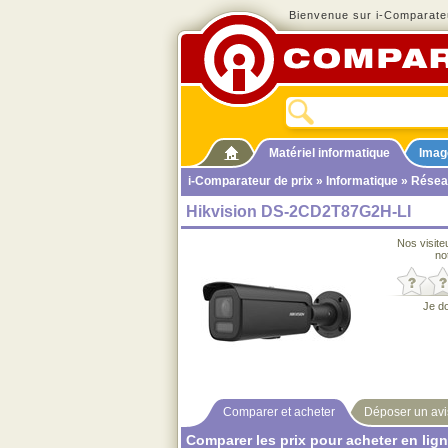
Bienvenue sur i-Comparateu
Matériel informatique
Imag
i-Comparateur de prix
»
Informatique
»
Résea
Hikvision DS-2CD2T87G2H-LI
Nos visite
no
Je d
Comparer et acheter
Déposer un avi
Comparer les prix pour acheter en lig