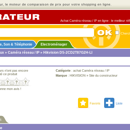
r, le moteur de comparaison de prix pour votre shopping en ligne.
Achat Caméra réseau / IP en ligne : le meilleur ré
Cherch
e, Son & Téléphonie
Electroménager
ux
»
Caméra réseau / IP
» Hikvision DS-2CD2T87G2H-LI
urs n'ont pas encore
Catégorie
:
achat Caméra réseau / IP
té ce produit
Marque
:
HIKVISION
»
Site du constructeur
onne mon avis !
Favoris
Liste
s
ne