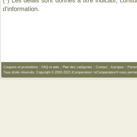
(*) Les délais sont donnés à titre indicatif, cons
d'information.
Coupons et promotions
::
FAQ et aide
::
Plan des catégories
::
Contact
::
A propos
::
Parten
Tous droits réservés. Copyright © 2003-2021 iComparateur / eComparateur® vous perme