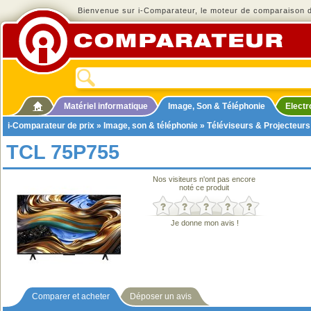
Bienvenue sur i-Comparateur, le moteur de comparaison de
Matériel informatique
Image, Son & Téléphonie
Elect
i-Comparateur de prix
»
Image, son & téléphonie
»
Téléviseurs & Projecteurs
TCL 75P755
Nos visiteurs n'ont pas encore
noté ce produit
Je donne mon avis !
Comparer et acheter
Déposer un avis