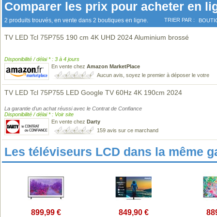
Comparer les prix pour acheter en li
2 produits trouvés, en vente dans 2 boutiques en ligne.
TRIER PAR :
BOUTI
TV LED Tcl 75P755 190 cm 4K UHD 2024 Aluminium brossé
Disponibilité / délai * : 3 à 4 jours
En vente chez
Amazon MarketPlace
Aucun avis, soyez le premier à déposer le votre
TV LED Tcl 75P755 LED Google TV 60Hz 4K 190cm 2024
La garantie d'un achat réussi avec le Contrat de Confiance
Disponibilité / délai * : Voir site
En vente chez
Darty
159 avis sur ce marchand
Les téléviseurs LCD dans la même 
899,99 €
849,90 €
88