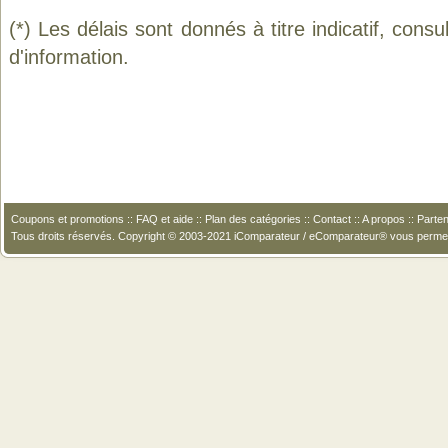
(*) Les délais sont donnés à titre indicatif, cons
d'information.
Coupons et promotions
::
FAQ et aide
::
Plan des catégories
::
Contact
::
A propos
::
Parten
Tous droits réservés. Copyright © 2003-2021 iComparateur / eComparateur® vous perme