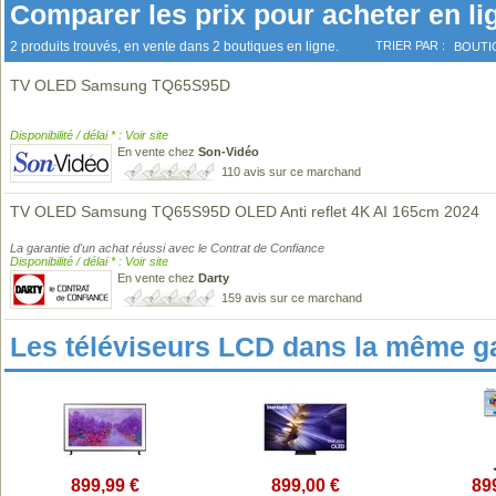
Comparer les prix pour acheter en li
2 produits trouvés, en vente dans 2 boutiques en ligne.
TRIER PAR :
BOUTI
TV OLED Samsung TQ65S95D
Disponibilité / délai * : Voir site
En vente chez
Son-Vidéo
110 avis sur ce marchand
TV OLED Samsung TQ65S95D OLED Anti reflet 4K AI 165cm 2024
La garantie d'un achat réussi avec le Contrat de Confiance
Disponibilité / délai * : Voir site
En vente chez
Darty
159 avis sur ce marchand
Les téléviseurs LCD dans la même 
899,99 €
899,00 €
89