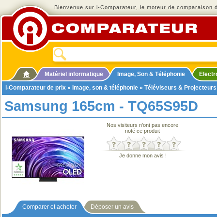
Bienvenue sur i-Comparateur, le moteur de comparaison de
Matériel informatique
Image, Son & Téléphonie
Elect
i-Comparateur de prix
»
Image, son & téléphonie
»
Téléviseurs & Projecteurs
Samsung 165cm - TQ65S95D
Nos visiteurs n'ont pas encore
noté ce produit
Je donne mon avis !
Comparer et acheter
Déposer un avis