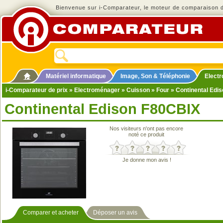
Bienvenue sur i-Comparateur, le moteur de comparaison de
Matériel informatique
Image, Son & Téléphonie
Elect
i-Comparateur de prix
»
Electroménager
»
Cuisson
»
Four
» Continental Edi
Continental Edison F80CBIX
Nos visiteurs n'ont pas encore
noté ce produit
Je donne mon avis !
Comparer et acheter
Déposer un avis