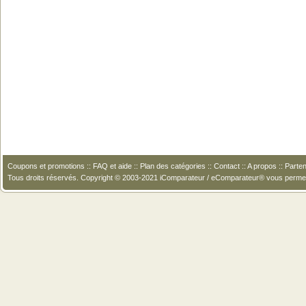
Coupons et promotions
::
FAQ et aide
::
Plan des catégories
::
Contact
::
A propos
::
Parten
Tous droits réservés. Copyright © 2003-2021 iComparateur / eComparateur® vous perme