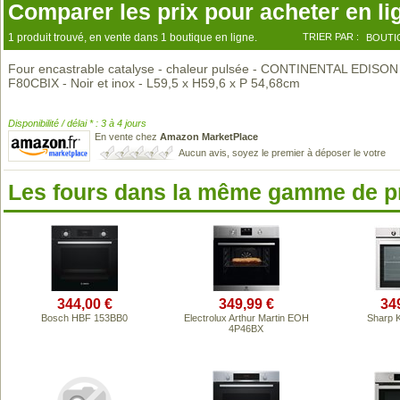
Comparer les prix pour acheter en li
1 produit trouvé, en vente dans 1 boutique en ligne.
TRIER PAR :
BOUTI
Four encastrable catalyse - chaleur pulsée - CONTINENTAL EDISON
F80CBIX - Noir et inox - L59,5 x H59,6 x P 54,68cm
Disponibilité / délai * : 3 à 4 jours
En vente chez
Amazon MarketPlace
Aucun avis, soyez le premier à déposer le votre
Les fours dans la même gamme de p
344,00 €
349,99 €
34
Bosch HBF 153BB0
Electrolux Arthur Martin EOH
Sharp 
4P46BX