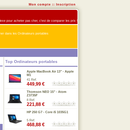
Mon compte
::
Inscription
flexe pour acheter pas cher, c'est de comparer les prix !
er dans les Ordinateurs portables
Top Ordinateurs portables
Apple MacBook Air 13" - Apple
M1
41 Ref.
449,99 €
Thomson NEO 15" - Atom
Z3735F
8 Ref.
221,88 €
HP 250 G7 - Core i5 1035G1
5 Ref.
468,88 €