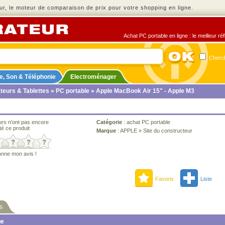
r, le moteur de comparaison de prix pour votre shopping en ligne.
Achat PC portable en ligne : le meilleur ré
Cherch
e, Son & Téléphonie
Electroménager
teurs & Tablettes
»
PC portable
» Apple MacBook Air 15" - Apple M3
urs n'ont pas encore
Catégorie
:
achat PC portable
té ce produit
Marque
:
APPLE
»
Site du constructeur
onne mon avis !
Favoris
Liste
s
ne