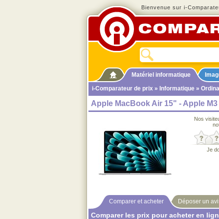
Bienvenue sur i-Comparateu
Matériel informatique
Imag
i-Comparateur de prix
»
Informatique
»
Ordina
Apple MacBook Air 15" - Apple M3
Nos visite
no
Je d
Comparer et acheter
Déposer un avi
Comparer les prix pour acheter en lig