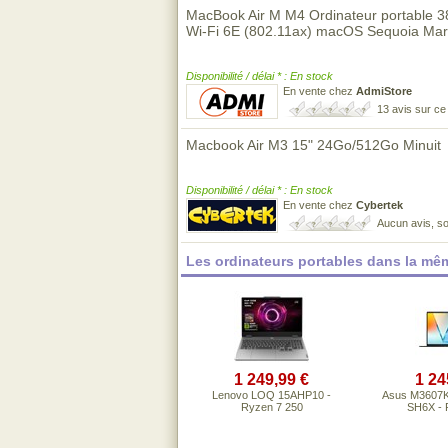
MacBook Air M M4 Ordinateur portable 3
Wi-Fi 6E (802.11ax) macOS Sequoia Mar
Disponibilité / délai * : En stock
En vente chez
AdmiStore
13 avis sur c
Macbook Air M3 15" 24Go/512Go Minuit
Disponibilité / délai * : En stock
En vente chez
Cybertek
Aucun avis, so
Les ordinateurs portables dans la m
1 249,99 €
1 24
Lenovo LOQ 15AHP10 -
Asus M3607
Ryzen 7 250
SH6X - R