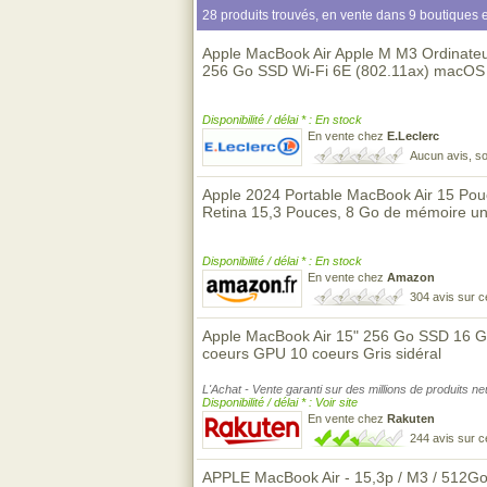
28 produits trouvés, en vente dans 9 boutiques e
Apple MacBook Air Apple M M3 Ordinateu
256 Go SSD Wi-Fi 6E (802.11ax) macOS 
Disponibilité / délai * : En stock
En vente chez
E.Leclerc
Aucun avis, so
Apple 2024 Portable MacBook Air 15 Pou
Retina 15,3 Pouces, 8 Go de mémoire un
Disponibilité / délai * : En stock
En vente chez
Amazon
304 avis sur 
Apple MacBook Air 15" 256 Go SSD 16 
coeurs GPU 10 coeurs Gris sidéral
L'Achat - Vente garanti sur des millions de produits n
Disponibilité / délai * : Voir site
En vente chez
Rakuten
244 avis sur 
APPLE MacBook Air - 15,3p / M3 / 512Go 