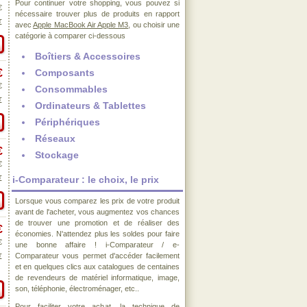
Pour continuer votre shopping, vous pouvez si
€
nécessaire trouver plus de produits en rapport
€
avec
Apple MacBook Air Apple M3
, ou choisir une
catégorie à comparer ci-dessous
Boîtiers & Accessoires
€
Composants
€
Consommables
€
Ordinateurs & Tablettes
Périphériques
Réseaux
€
Stockage
€
€
i-Comparateur : le choix, le prix
Lorsque vous comparez les prix de votre produit
avant de l'acheter, vous augmentez vos chances
de trouver une promotion et de réaliser des
€
économies. N'attendez plus les soldes pour faire
€
une bonne affaire ! i-Comparateur / e-
Comparateur vous permet d'accéder facilement
€
et en quelques clics aux catalogues de centaines
de revendeurs de matériel informatique, image,
son, téléphonie, électroménager, etc..
Pour faciliter votre achat, la technique de