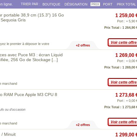
n ligne.
TRIER PAR :
BOUTIQUE
DÉSIGNATION
PRIX
PORT
PRIX TOTAL
r portable 38,9 cm (15.3") 16 Go
1 259,00 
Sequoia Gris
Port : + 5,90 
Prix Total : 1 264,90 
Voir cette offre
yez le premier à déposer le votre
+2 offres
ces avec Puce M3 : écran Liquid
1 269,00 
ifiée, 256 Go de Stockage
[...]
Port : + 0,00 
Prix Total : 1 269,00 
Voir cette offre
ce marchand
Go RAM Puce Apple M3 CPU 8
1 273,68 
Port : + 0,00 
Prix Total : 1 273,68 
eufs ou d'occasion
Voir cette offre
ce marchand
+2 offres
/ Minuit
1 299,00 