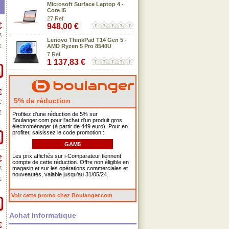
Microsoft Surface Laptop 4 -
Core i5
27 Ref.
€
948,00 €
€
Lenovo ThinkPad T14 Gen 5 -
€
AMD Ryzen 5 Pro 8540U
7 Ref.
1 137,83 €
€
5% de réduction
€
€
Profitez d'une réduction de 5% sur
Boulanger.com pour l'achat d'un produit gros
électroménager (à partir de 449 euro). Pour en
profiter, saisissez le code promotion :
GAM5
Les prix affichés sur i-Comparateur tiennent
€
compte de cette réduction. Offre non éligible en
€
magasin et sur les opérations commerciales et
nouveautés, valable jusqu'au 31/05/24.
€
Voir cette promo chez Boulanger.com
Achat Informatique
€