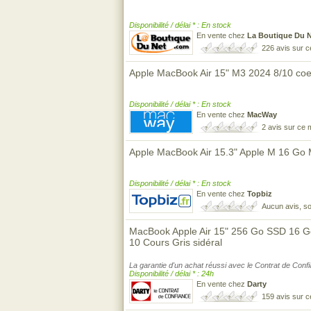
Disponibilité / délai * : En stock
En vente chez
La Boutique Du 
226 avis sur 
Apple MacBook Air 15" M3 2024 8/10 co
Disponibilité / délai * : En stock
En vente chez
MacWay
2 avis sur ce
Apple MacBook Air 15.3" Apple M 16 Go
Disponibilité / délai * : En stock
En vente chez
Topbiz
Aucun avis, so
MacBook Apple Air 15" 256 Go SSD 16
10 Cours Gris sidéral
La garantie d'un achat réussi avec le Contrat de Conf
Disponibilité / délai * : 24h
En vente chez
Darty
159 avis sur 