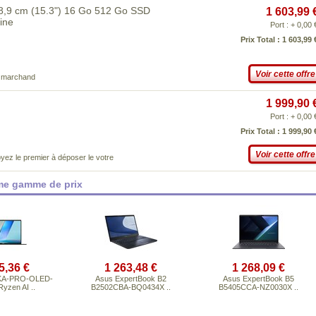
8,9 cm (15.3") 16 Go 512 Go SSD
1 603,99 
ine
Port : + 0,00 
Prix Total : 1 603,99 
Voir cette offre
e marchand
1 999,90 
Port : + 0,00 
Prix Total : 1 999,90 
Voir cette offre
yez le premier à déposer le votre
ême gamme de prix
5,36 €
1 263,48 €
1 268,09 €
KA-PRO-OLED-
Asus ExpertBook B2
Asus ExpertBook B5
yzen AI ..
B2502CBA-BQ0434X ..
B5405CCA-NZ0030X ..