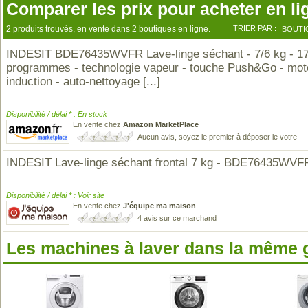
Comparer les prix pour acheter en li
2 produits trouvés, en vente dans 2 boutiques en ligne.
TRIER PAR :
BOUTI
INDESIT BDE76435WVFR Lave-linge séchant - 7/6 kg - 1
programmes - technologie vapeur - touche Push&Go - mot
induction - auto-nettoyage
[...]
Disponibilité / délai * : En stock
En vente chez
Amazon MarketPlace
Aucun avis, soyez le premier à déposer le votre
INDESIT Lave-linge séchant frontal 7 kg - BDE76435WVF
Disponibilité / délai * : Voir site
En vente chez
J'équipe ma maison
4 avis sur ce marchand
Les machines à laver dans la même