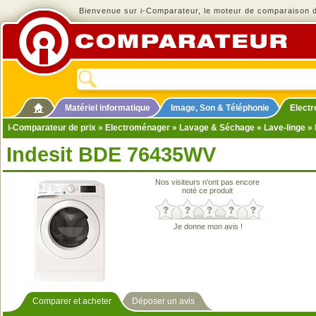
Bienvenue sur i-Comparateur, le moteur de comparaison de
Matériel informatique
Image, Son & Téléphonie
Elect
i-Comparateur de prix
»
Electroménager
»
Lavage & Séchage
»
Lave-linge
» 
Indesit BDE 76435WV
Nos visiteurs n'ont pas encore
noté ce produit
Je donne mon avis !
Comparer et acheter
Déposer un avis