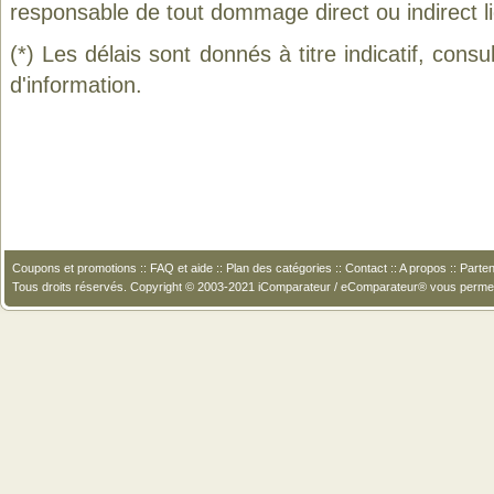
responsable de tout dommage direct ou indirect lié 
(*) Les délais sont donnés à titre indicatif, cons
d'information.
Coupons et promotions
::
FAQ et aide
::
Plan des catégories
::
Contact
::
A propos
::
Parten
Tous droits réservés. Copyright © 2003-2021 iComparateur / eComparateur® vous perme