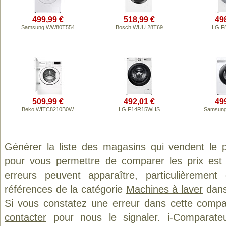
499,99 €
518,99 €
49
Samsung WW80T554
Bosch WUU 28T69
LG F
509,99 €
492,01 €
49
Beko WITC8210B0W
LG F14R15WHS
Samsun
Générer la liste des magasins qui vendent le 
pour vous permettre de comparer les prix est
erreurs peuvent apparaître, particulièremen
références de la catégorie
Machines à laver
dans 
Si vous constatez une erreur dans cette compa
contacter
pour nous le signaler. i-Comparate