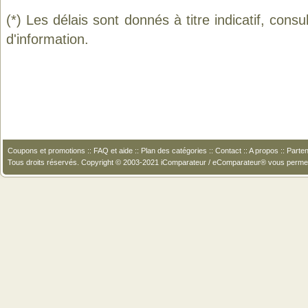
(*) Les délais sont donnés à titre indicatif, cons
d'information.
Coupons et promotions
::
FAQ et aide
::
Plan des catégories
::
Contact
::
A propos
::
Parten
Tous droits réservés. Copyright © 2003-2021 iComparateur / eComparateur® vous perme