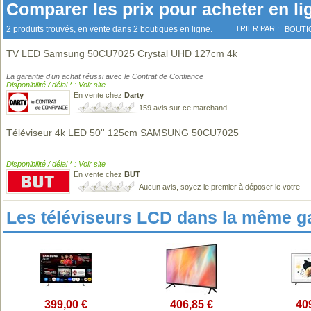
Comparer les prix pour acheter en li
2 produits trouvés, en vente dans 2 boutiques en ligne.
TRIER PAR :
BOUTI
TV LED Samsung 50CU7025 Crystal UHD 127cm 4k
La garantie d'un achat réussi avec le Contrat de Confiance
Disponibilité / délai * : Voir site
En vente chez
Darty
159 avis sur ce marchand
Téléviseur 4k LED 50'' 125cm SAMSUNG 50CU7025
Disponibilité / délai * : Voir site
En vente chez
BUT
Aucun avis, soyez le premier à déposer le votre
Les téléviseurs LCD dans la même 
399,00 €
406,85 €
40