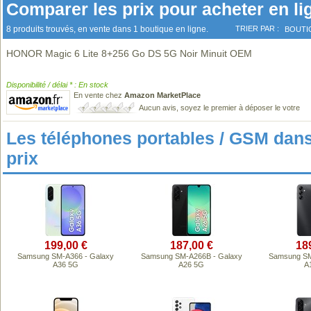
Comparer les prix pour acheter en li
8 produits trouvés, en vente dans 1 boutique en ligne.
TRIER PAR :
BOUTI
HONOR Magic 6 Lite 8+256 Go DS 5G Noir Minuit OEM
Disponibilité / délai * : En stock
En vente chez
Amazon MarketPlace
Aucun avis, soyez le premier à déposer le votre
Les téléphones portables / GSM da
prix
199,00 €
187,00 €
18
Samsung SM-A366 - Galaxy
Samsung SM-A266B - Galaxy
Samsung SM
A36 5G
A26 5G
A