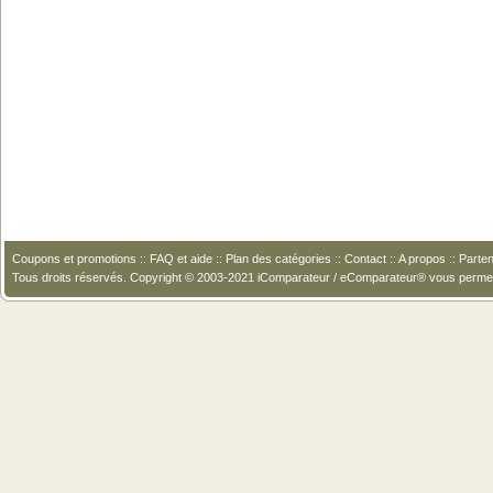
Coupons et promotions
::
FAQ et aide
::
Plan des catégories
::
Contact
::
A propos
::
Parten
Tous droits réservés. Copyright © 2003-2021 iComparateur / eComparateur® vous perme