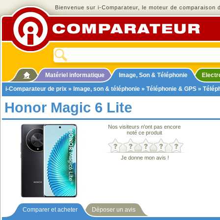
Bienvenue sur i-Comparateur, le moteur de comparaison de
Matériel informatique
Image, Son & Téléphonie
Elect
i-Comparateur de prix
»
Image, son & téléphonie
»
Téléphonie & GPS
»
Télép
Honor Magic 6 Lite
Nos visiteurs n'ont pas encore
noté ce produit
Je donne mon avis !
Comparer et acheter
Déposer un avis