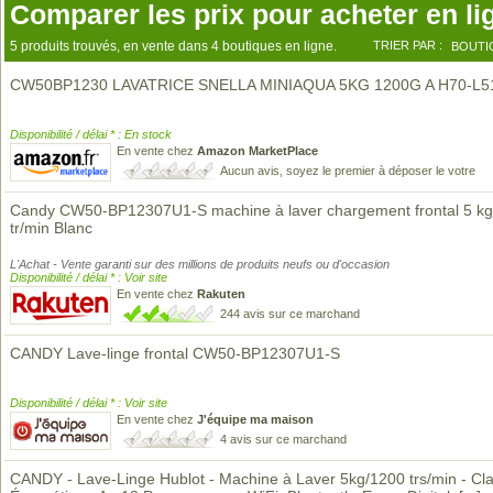
Comparer les prix pour acheter en li
5 produits trouvés, en vente dans 4 boutiques en ligne.
TRIER PAR :
BOUTI
CW50BP1230 LAVATRICE SNELLA MINIAQUA 5KG 1200G A H70-L5
Disponibilité / délai * : En stock
En vente chez
Amazon MarketPlace
Aucun avis, soyez le premier à déposer le votre
Candy CW50-BP12307U1-S machine à laver chargement frontal 5 k
tr/min Blanc
L'Achat - Vente garanti sur des millions de produits neufs ou d'occasion
Disponibilité / délai * : Voir site
En vente chez
Rakuten
244 avis sur ce marchand
CANDY Lave-linge frontal CW50-BP12307U1-S
Disponibilité / délai * : Voir site
En vente chez
J'équipe ma maison
4 avis sur ce marchand
CANDY - Lave-Linge Hublot - Machine à Laver 5kg/1200 trs/min - Cl