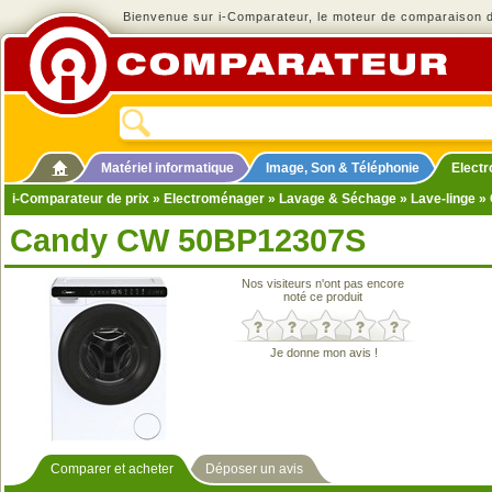
Bienvenue sur i-Comparateur, le moteur de comparaison de
Matériel informatique
Image, Son & Téléphonie
Elect
i-Comparateur de prix
»
Electroménager
»
Lavage & Séchage
»
Lave-linge
» 
Candy CW 50BP12307S
Nos visiteurs n'ont pas encore
noté ce produit
Je donne mon avis !
Comparer et acheter
Déposer un avis