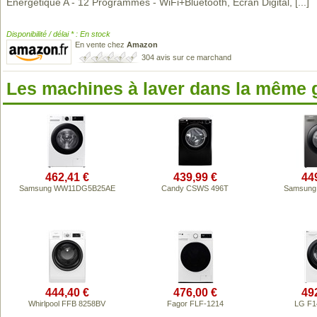
Énergétique A - 12 Programmes - WiFi+Bluetooth, Ecran Digital,
[...]
Disponibilité / délai * : En stock
En vente chez
Amazon
304 avis sur ce marchand
Les machines à laver dans la même
462,41 €
439,99 €
44
Samsung WW11DG5B25AE
Candy CSWS 496T
Samsung
444,40 €
476,00 €
49
Whirlpool FFB 8258BV
Fagor FLF-1214
LG F