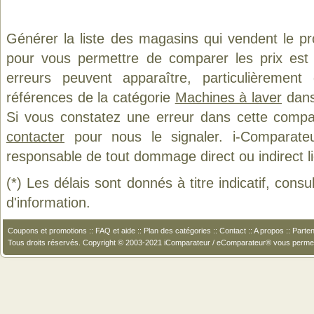
Générer la liste des magasins qui vendent le p
pour vous permettre de comparer les prix est
erreurs peuvent apparaître, particulièremen
références de la catégorie
Machines à laver
dans 
Si vous constatez une erreur dans cette compa
contacter
pour nous le signaler. i-Comparate
responsable de tout dommage direct ou indirect lié 
(*) Les délais sont donnés à titre indicatif, cons
d'information.
Coupons et promotions
::
FAQ et aide
::
Plan des catégories
::
Contact
::
A propos
::
Parten
Tous droits réservés. Copyright © 2003-2021 iComparateur / eComparateur® vous perme