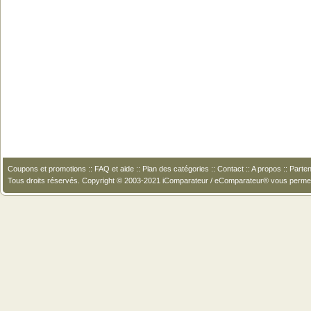
Coupons et promotions
::
FAQ et aide
::
Plan des catégories
::
Contact
::
A propos
::
Parten
Tous droits réservés. Copyright © 2003-2021 iComparateur / eComparateur® vous perme