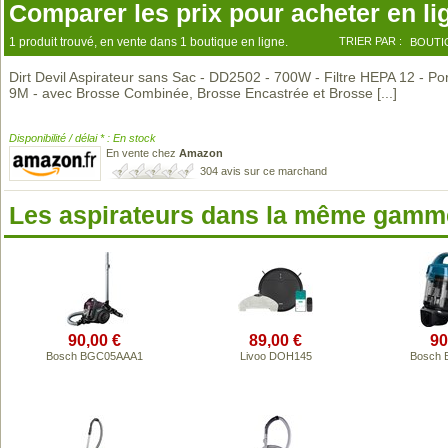
Comparer les prix pour acheter en li
1 produit trouvé, en vente dans 1 boutique en ligne.
TRIER PAR :
BOUTI
Dirt Devil Aspirateur sans Sac - DD2502 - 700W - Filtre HEPA 12 - Po
9M - avec Brosse Combinée, Brosse Encastrée et Brosse
[...]
Disponibilité / délai * : En stock
En vente chez
Amazon
304 avis sur ce marchand
Les aspirateurs dans la même gamme
90,00 €
89,00 €
90
Bosch BGC05AAA1
Livoo DOH145
Bosch 