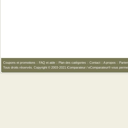
Coupons et promotions
::
FAQ et aide
::
Plan des catégories
::
Contact
::
A propos
::
Parten
Tous droits réservés. Copyright © 2003-2021 iComparateur / eComparateur® vous perme