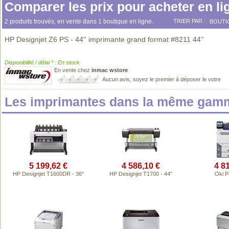
Comparer les prix pour acheter en li
2 produits trouvés, en vente dans 1 boutique en ligne.
TRIER PAR :
BOUTI
HP Designjet Z6 PS - 44'' imprimante grand format #8211 44''
Disponibilité / délai * : En stock
En vente chez
inmac wstore
Aucun avis, soyez le premier à déposer le votre
Les imprimantes dans la même gamm
5 199,62 €
4 586,10 €
4 8
HP Designjet T1600DR - 36"
HP Designjet T1700 - 44"
Oki 