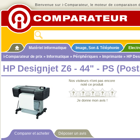
Bienvenue sur i-Comparateur, le moteur de comparaison de
Matériel informatique
Image, Son & Téléphonie
Elect
i-Comparateur de prix
»
Informatique
»
Périphériques
»
Imprimante
» HP Desi
HP Designjet Z6 - 44" - PS (Post
Nos visiteurs n'ont pas encore
noté ce produit
Je donne mon avis !
Comparer et acheter
Déposer un avis