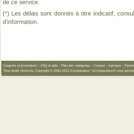
de ce service.
(*) Les délais sont donnés à titre indicatif, cons
d'information.
Coupons et promotions
::
FAQ et aide
::
Plan des catégories
::
Contact
::
A propos
::
Parten
Tous droits réservés. Copyright © 2003-2021 iComparateur / eComparateur® vous perme