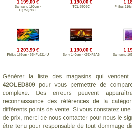
1 199,00 €
1 190,00 €
1 1
Samsung 190cm -
TCL 85Q8C
Philips 21
TQ75QN80F
1 203,99 €
1 190,00 €
1 1
Philips 165cm - 65HFL6214U
Sony 140cm - K55XR8AB
Samsung 165
Générer la liste des magasins qui vendent
42OLED809
pour vous permettre de comparer
complexe. Des erreurs peuvent apparaître
reconnaissance des références de la catégo
différents points de vente. Si vous constatez un
de prix, merci de
nous contacter
pour nous le sig
être tenu pour responsable de tout dommage direct