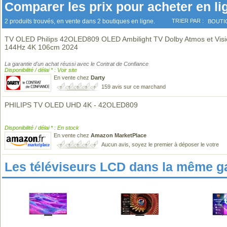
Comparer les prix pour acheter en li
2 produits trouvés, en vente dans 2 boutiques en ligne.
TRIER PAR :
BOUTI
TV OLED Philips 42OLED809 OLED Ambilight TV Dolby Atmos et Vis
144Hz 4K 106cm 2024
La garantie d'un achat réussi avec le Contrat de Confiance
Disponibilité / délai * : Voir site
En vente chez
Darty
159 avis sur ce marchand
PHILIPS TV OLED UHD 4K - 42OLED809
Disponibilité / délai * : En stock
En vente chez
Amazon MarketPlace
Aucun avis, soyez le premier à déposer le votre
Les téléviseurs LCD dans la même 