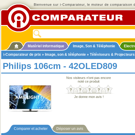
Bienvenue sur i-Comparateur, le moteur de comparaison de
Matériel informatique
Image, Son & Téléphonie
Elect
i-Comparateur de prix
»
Image, son & téléphonie
»
Téléviseurs & Projecteurs
Philips 106cm - 42OLED809
Nos visiteurs n'ont pas encore
noté ce produit
Je donne mon avis !
Comparer et acheter
Déposer un avis