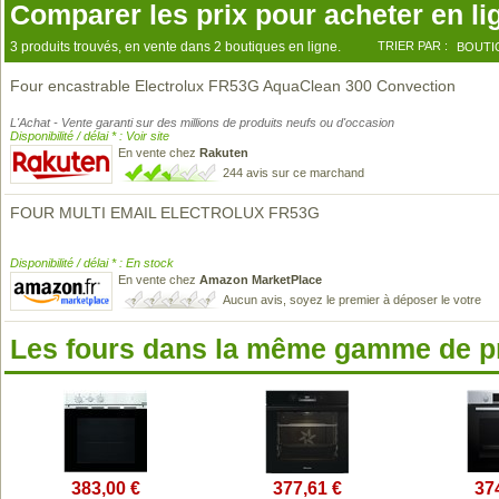
Comparer les prix pour acheter en li
3 produits trouvés, en vente dans 2 boutiques en ligne.
TRIER PAR :
BOUTI
Four encastrable Electrolux FR53G AquaClean 300 Convection
L'Achat - Vente garanti sur des millions de produits neufs ou d'occasion
Disponibilité / délai * : Voir site
En vente chez
Rakuten
244 avis sur ce marchand
FOUR MULTI EMAIL ELECTROLUX FR53G
Disponibilité / délai * : En stock
En vente chez
Amazon MarketPlace
Aucun avis, soyez le premier à déposer le votre
Les fours dans la même gamme de p
383,00 €
377,61 €
37