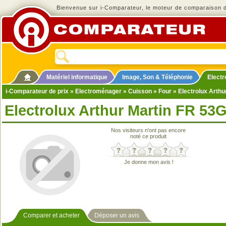
Bienvenue sur i-Comparateur, le moteur de comparaison de
Matériel informatique
Image, Son & Téléphonie
Elect
i-Comparateur de prix
»
Electroménager
»
Cuisson
»
Four
» Electrolux Arthu
Electrolux Arthur Martin FR 53
Nos visiteurs n'ont pas encore
noté ce produit
Je donne mon avis !
Comparer et acheter
Déposer un avis