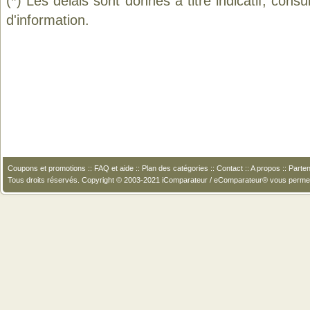
(*) Les délais sont donnés à titre indicatif, cons
d'information.
Coupons et promotions
::
FAQ et aide
::
Plan des catégories
::
Contact
::
A propos
::
Parten
Tous droits réservés. Copyright © 2003-2021 iComparateur / eComparateur® vous perme