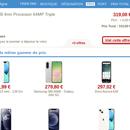
ligne.
TRIER PAR :
BOUTIQUE
DÉSIGNATION
PRIX
PORT
PRIX TOTAL
B 4nm Processor 64MP Triple
319,00 
Port : + 0,00 
Prix Total : 319,00 
ace
Voir cette offre
yez le premier à déposer le votre
+3 offres
 la même gamme de prix
,99 €
279,80 €
297,02 €
13 mini - 128 Go
Samsung SM-A566 - Galaxy
Doro Aurora A30
A56 5G