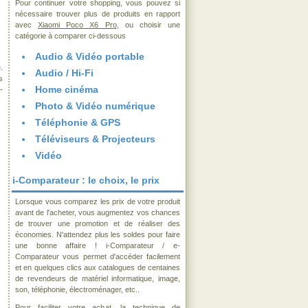
Pour continuer votre shopping, vous pouvez si
nécessaire trouver plus de produits en rapport
avec
Xiaomi Poco X6 Pro
, ou choisir une
catégorie à comparer ci-dessous
Audio & Vidéo portable
.
Audio / Hi-Fi
s
Home cinéma
-
Photo & Vidéo numérique
Téléphonie & GPS
Téléviseurs & Projecteurs
Vidéo
i-Comparateur : le choix, le prix
Lorsque vous comparez les prix de votre produit
avant de l'acheter, vous augmentez vos chances
de trouver une promotion et de réaliser des
économies. N'attendez plus les soldes pour faire
une bonne affaire ! i-Comparateur / e-
Comparateur vous permet d'accéder facilement
et en quelques clics aux catalogues de centaines
de revendeurs de matériel informatique, image,
son, téléphonie, électroménager, etc..
Pour faciliter votre achat, la technique de