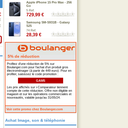
Apple iPhone 15 Pro Max - 256
Go
5 Ref.
€
729,99 €
€
Samsung SM-S931B - Galaxy
€
S25
74 Ref.
28,39 €
5% de réduction
Profitez d'une réduction de 5% sur
Boulanger.com pour l'achat d'un produit gros
électroménager (à partir de 449 euro). Pour en
profiter, saisissez le code promotion :
GAM5
Les prix affichés sur i-Comparateur tiennent
compte de cette réduction. Offre non éligible en
magasin et sur les opérations commerciales et
nouveautés, valable jusqu'au 31/05/24.
Voir cette promo chez Boulanger.com
Achat Image, son & téléphonie