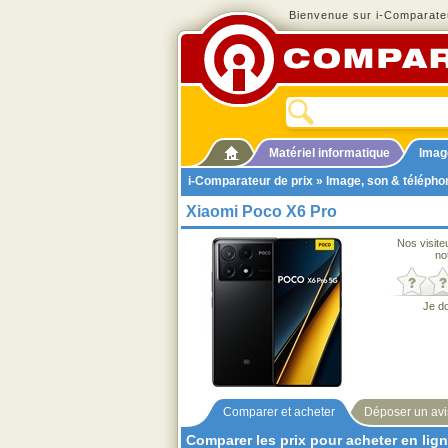
Bienvenue sur i-Comparateu
Matériel informatique
Imag
i-Comparateur de prix
»
Image, son & télépho
Xiaomi Poco X6 Pro
Nos visite
no
Je d
Comparer et acheter
Déposer un avi
Comparer les prix pour acheter en lig