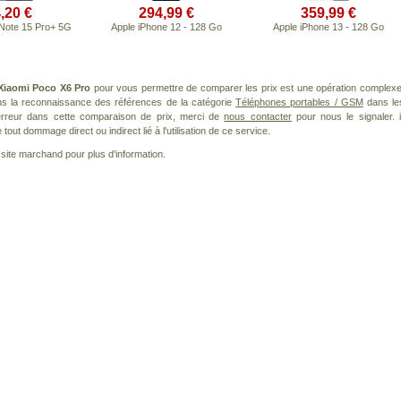
,20 €
294,99 €
359,99 €
Note 15 Pro+ 5G
Apple iPhone 12 - 128 Go
Apple iPhone 13 - 128 Go
Xiaomi Poco X6 Pro
pour vous permettre de comparer les prix est une opération complexe
ans la reconnaissance des références de la catégorie
Téléphones portables / GSM
dans le
 erreur dans cette comparaison de prix, merci de
nous contacter
pour nous le signaler. i
ut dommage direct ou indirect lié à l'utilisation de ce service.
le site marchand pour plus d'information.