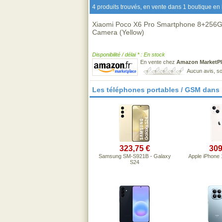
4 produits trouvés, en vente dans 1 boutique en 
Xiaomi Poco X6 Pro Smartphone 8+256G
Camera (Yellow)
Disponibilité / délai * : En stock
En vente chez
Amazon MarketPl
Aucun avis, so
Les téléphones portables / GSM dans
323,75 €
309
Samsung SM-S921B - Galaxy
Apple iPhone 
S24