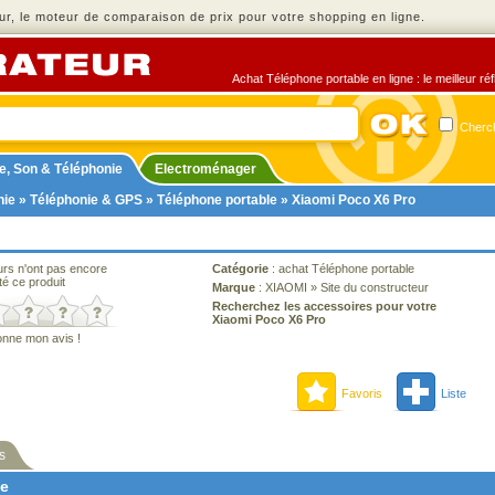
r, le moteur de comparaison de prix pour votre shopping en ligne.
Achat Téléphone portable en ligne : le meilleur ré
Cherch
e, Son & Téléphonie
Electroménager
nie
»
Téléphonie & GPS
»
Téléphone portable
» Xiaomi Poco X6 Pro
urs n'ont pas encore
Catégorie
:
achat Téléphone portable
té ce produit
Marque
:
XIAOMI
»
Site du constructeur
Recherchez les accessoires pour votre
Xiaomi Poco X6 Pro
onne mon avis !
Favoris
Liste
s
ne