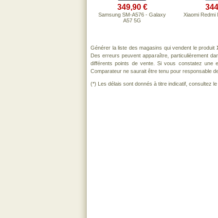
349,90 €
344
Samsung SM-A576 - Galaxy
Xiaomi Redmi 
A57 5G
Générer la liste des magasins qui vendent le produit
Des erreurs peuvent apparaître, particulièrement d
différents points de vente. Si vous constatez une
Comparateur ne saurait être tenu pour responsable de to
(*) Les délais sont donnés à titre indicatif, consultez 