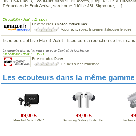
JBL Live Flex 3, Écouteurs sans fil, Bluetooth, jusqu'à 50 h d'autonom
Réduction de Bruit Active, son haute fidélité JBL Signature,
[...]
Disponibilité / délai * : En stock
En vente chez
Amazon MarketPlace
Aucun avis, soyez le premier à déposer le votre
Ecouteurs Jbl Live Flex 3 Violet - Ecouteurs a reduction de bruit sans f
La garantie d'un achat réussi avec le Contrat de Confiance
Disponibilité / délai * : 5 jours
En vente chez
Darty
159 avis sur ce marchand
Les ecouteurs dans la même gamme 
89,00 €
89,06 €
89
Marshall Motif II ANC
Samsung Galaxy Buds 3 FE
Technic