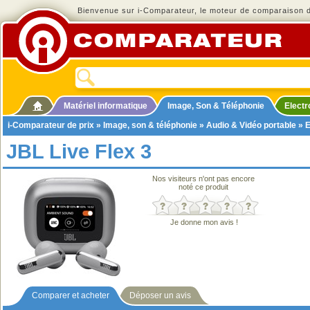
Bienvenue sur i-Comparateur, le moteur de comparaison de
Matériel informatique
Image, Son & Téléphonie
Elect
i-Comparateur de prix
»
Image, son & téléphonie
»
Audio & Vidéo portable
»
E
JBL Live Flex 3
Nos visiteurs n'ont pas encore
noté ce produit
Je donne mon avis !
Comparer et acheter
Déposer un avis