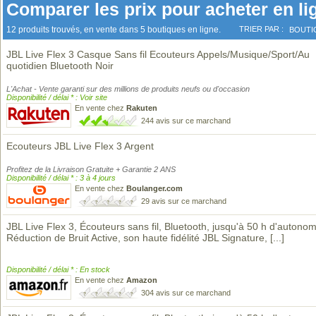
Comparer les prix pour acheter en li
12 produits trouvés, en vente dans 5 boutiques en ligne.
TRIER PAR :
BOUTI
JBL Live Flex 3 Casque Sans fil Ecouteurs Appels/Musique/Sport/Au
quotidien Bluetooth Noir
L'Achat - Vente garanti sur des millions de produits neufs ou d'occasion
Disponibilité / délai * : Voir site
En vente chez
Rakuten
244 avis sur ce marchand
Ecouteurs JBL Live Flex 3 Argent
Profitez de la Livraison Gratuite + Garantie 2 ANS
Disponibilité / délai * : 3 à 4 jours
En vente chez
Boulanger.com
29 avis sur ce marchand
JBL Live Flex 3, Écouteurs sans fil, Bluetooth, jusqu'à 50 h d'autonom
Réduction de Bruit Active, son haute fidélité JBL Signature,
[...]
Disponibilité / délai * : En stock
En vente chez
Amazon
304 avis sur ce marchand