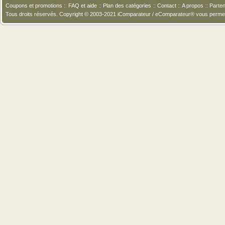
Coupons et promotions
::
FAQ et aide
::
Plan des catégories
::
Contact
::
A propos
::
Parten
Tous droits réservés. Copyright © 2003-2021 iComparateur / eComparateur® vous perme