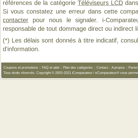
références de la catégorie
Téléviseurs LCD
dans 
Si vous constatez une erreur dans cette compa
contacter
pour nous le signaler. i-Comparate
responsable de tout dommage direct ou indirect lié 
(*) Les délais sont donnés à titre indicatif, cons
d'information.
Coupons et promotions
::
FAQ et aide
::
Plan des catégories
::
Contact
::
A propos
::
Parten
Tous droits réservés. Copyright © 2003-2021 iComparateur / eComparateur® vous perme