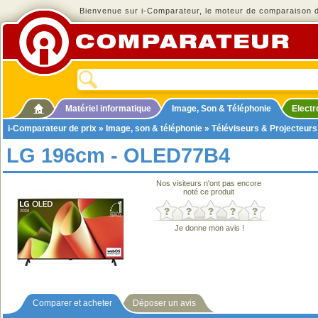
Bienvenue sur i-Comparateur, le moteur de comparaison de
Matériel informatique
Image, Son & Téléphonie
Elect
i-Comparateur de prix
»
Image, son & téléphonie
»
Téléviseurs & Projecteurs
LG 196cm - OLED77B4
Nos visiteurs n'ont pas encore
noté ce produit
Je donne mon avis !
Comparer et acheter
Déposer un avis