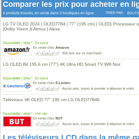
Comparer les prix pour acheter en li
4 produits trouvés, en vente dans 3 boutiques en ligne.
TRIER PAR :
BOUTI
LG TV OLED 2024 | OLED77B4 | 77'' (195 cm) | OLED| Processeur α
|Dolby Vision & Atmos | Alexa
Disponibilité / délai * : En stock
En vente chez
Amazon
304 avis sur ce marchand
LG OLED B4 195,6 cm (77") 4K Ultra HD Smart TV Wifi Noir
Disponibilité / délai * : En stock
En vente chez
E.Leclerc
Aucun avis, soyez le premier à déposer le votre
Téléviseur 4K OLED 77'' 195 cm LG OLED77B46
Disponibilité / délai * : Voir site
En vente chez
BUT
Aucun avis, soyez le premier à déposer le votre
Les téléviseurs LCD dans la même 