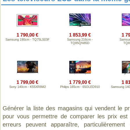
1 790,00 €
1 853,99 €
1 7
Samsung 190cm - TQ75LS03F
Samsung 216cm -
Samsun
TQ85QN85D
TQ8
1 799,00 €
1 779,00 €
1 8
Sony 140cm - K55XR8M2
Philips 165cm - 65OLED910
Samsung 14
Générer la liste des magasins qui vendent le p
pour vous permettre de comparer les prix est
erreurs peuvent apparaître, particulièremen