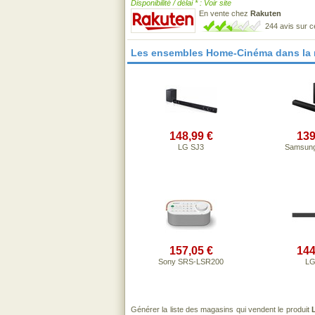
Disponibilité / délai * : Voir site
En vente chez
Rakuten
244 avis sur 
Les ensembles Home-Cinéma dans la
148,99 €
139
LG SJ3
Samsun
157,05 €
144
Sony SRS-LSR200
LG
Générer la liste des magasins qui vendent le produit