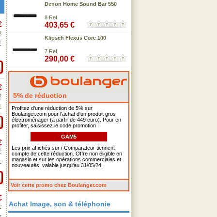
Denon Home Sound Bar 550
8 Ref.
€
403,65 €
€
Klipsch Flexus Core 100
€
7 Ref.
290,00 €
€
5% de réduction
€
€
Profitez d'une réduction de 5% sur
Boulanger.com pour l'achat d'un produit gros
électroménager (à partir de 449 euro). Pour en
profiter, saisissez le code promotion :
GAM5
€
Les prix affichés sur i-Comparateur tiennent
€
compte de cette réduction. Offre non éligible en
magasin et sur les opérations commerciales et
€
nouveautés, valable jusqu'au 31/05/24.
Voir cette promo chez Boulanger.com
€
Achat Image, son & téléphonie
€