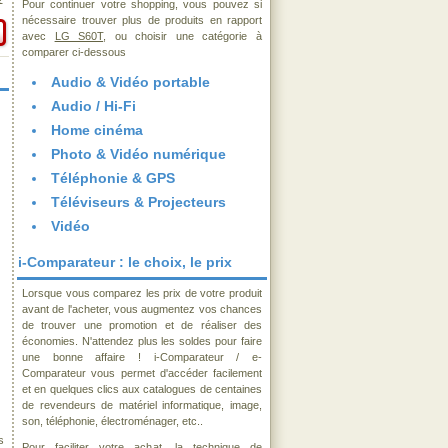
€
Pour continuer votre shopping, vous pouvez si
nécessaire trouver plus de produits en rapport
avec
LG S60T
, ou choisir une catégorie à
comparer ci-dessous
Audio & Vidéo portable
Audio / Hi-Fi
Home cinéma
Photo & Vidéo numérique
Téléphonie & GPS
Téléviseurs & Projecteurs
Vidéo
i-Comparateur : le choix, le prix
Lorsque vous comparez les prix de votre produit
avant de l'acheter, vous augmentez vos chances
de trouver une promotion et de réaliser des
économies. N'attendez plus les soldes pour faire
une bonne affaire ! i-Comparateur / e-
Comparateur vous permet d'accéder facilement
et en quelques clics aux catalogues de centaines
de revendeurs de matériel informatique, image,
son, téléphonie, électroménager, etc..
s
Pour faciliter votre achat, la technique de