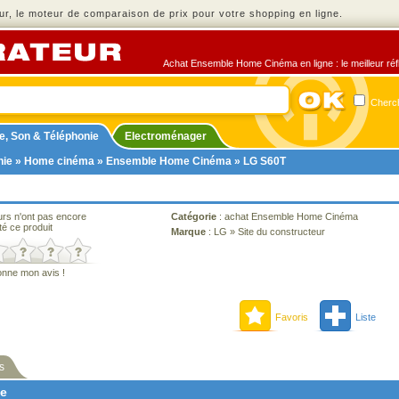
r, le moteur de comparaison de prix pour votre shopping en ligne.
Achat Ensemble Home Cinéma en ligne : le meilleur réfl
Cherch
e, Son & Téléphonie
Electroménager
nie
»
Home cinéma
»
Ensemble Home Cinéma
» LG S60T
urs n'ont pas encore
Catégorie
:
achat Ensemble Home Cinéma
té ce produit
Marque
:
LG
»
Site du constructeur
onne mon avis !
Favoris
Liste
s
ne