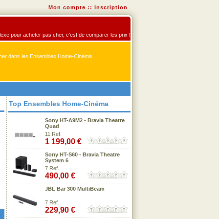
Mon compte
::
Inscription
exe pour acheter pas cher, c'est de comparer les prix !
er dans les Ensembles Home-Cinéma
Top Ensembles Home-Cinéma
Sony HT-A9M2 - Bravia Theatre
Quad
11 Ref.
1 199,00 €
Sony HT-S60 - Bravia Theatre
System 6
7 Ref.
490,00 €
JBL Bar 300 MultiBeam
7 Ref.
229,90 €