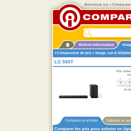
Bienvenue sur i-Comparateu
Matériel informatique
Imag
i-Comparateur de prix
»
Image, son & télépho
LG S60T
Nos visite
no
Je d
Comparer et acheter
Déposer un avi
Comparer les prix pour acheter en lig