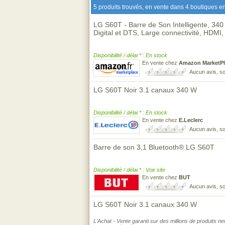
5 produits trouvés, en vente dans 4 boutiques en
LG S60T - Barre de Son Intelligente, 34
Digital et DTS, Large connectivité, HDMI,
Disponibilité / délai * : En stock
En vente chez
Amazon MarketPl
Aucun avis, so
LG S60T Noir 3.1 canaux 340 W
Disponibilité / délai * : En stock
En vente chez
E.Leclerc
Aucun avis, so
Barre de son 3,1 Bluetooth® LG S60T
Disponibilité / délai * : Voir site
En vente chez
BUT
Aucun avis, so
LG S60T Noir 3.1 canaux 340 W
L'Achat - Vente garanti sur des millions de produits n