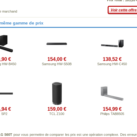
Prix Total : 183,28 
Voir cette offre
ce marchand
 même gamme de prix
,90 €
154,00 €
138,52 €
g HW-B450
Samsung HW-S50B
Samsung HW-C450
,94 €
159,00 €
154,99 €
 SP2
TCL Z100
Philips TAB8505
LG S60T
pour vous permettre de comparer les prix est une opération complexe. Des erreur