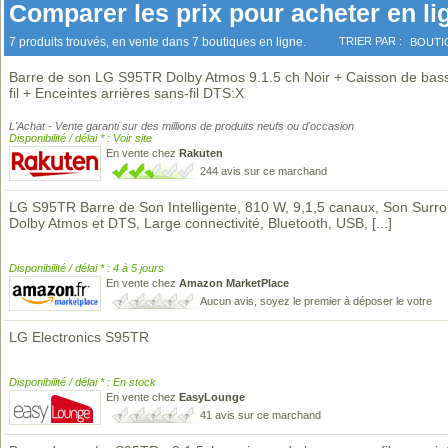
Comparer les prix pour acheter en li
7 produits trouvés, en vente dans 7 boutiques en ligne.
TRIER PAR :
BOUTI
Barre de son LG S95TR Dolby Atmos 9.1.5 ch Noir + Caisson de bas
fil + Enceintes arrières sans-fil DTS:X
L'Achat - Vente garanti sur des millions de produits neufs ou d'occasion
Disponibilité / délai * : Voir site
En vente chez
Rakuten
244 avis sur ce marchand
LG S95TR Barre de Son Intelligente, 810 W, 9,1,5 canaux, Son Surr
Dolby Atmos et DTS, Large connectivité, Bluetooth, USB,
[...]
Disponibilité / délai * : 4 à 5 jours
En vente chez
Amazon MarketPlace
Aucun avis, soyez le premier à déposer le votre
LG Electronics S95TR
Disponibilité / délai * : En stock
En vente chez
EasyLounge
41 avis sur ce marchand