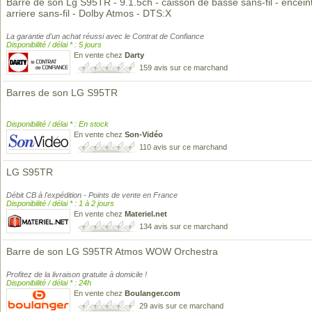
Barre de son Lg S95TR - 9.1.5ch - caisson de basse sans-fil - encein
arriere sans-fil - Dolby Atmos - DTS:X
La garantie d'un achat réussi avec le Contrat de Confiance
Disponibilité / délai * : 5 jours
En vente chez
Darty
159 avis sur ce marchand
Barres de son LG S95TR
Disponibilité / délai * : En stock
En vente chez
Son-Vidéo
110 avis sur ce marchand
LG S95TR
Débit CB à l'expédition - Points de vente en France
Disponibilité / délai * : 1 à 2 jours
En vente chez
Materiel.net
134 avis sur ce marchand
Barre de son LG S95TR Atmos WOW Orchestra
Profitez de la livraison gratuite à domicile !
Disponibilité / délai * : 24h
En vente chez
Boulanger.com
29 avis sur ce marchand