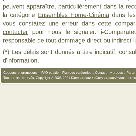
peuvent apparaître, particulièrement dans la re
la catégorie
Ensembles Home-Cinéma
dans les 
vous constatez une erreur dans cette compar
contacter
pour nous le signaler. i-Comparate
responsable de tout dommage direct ou indirect lié 
(*) Les délais sont donnés à titre indicatif, cons
d'information.
Coupons et promotions
::
FAQ et aide
::
Plan des catégories
::
Contact
::
A propos
::
Parten
Tous droits réservés. Copyright © 2003-2021 iComparateur / eComparateur® vous perme