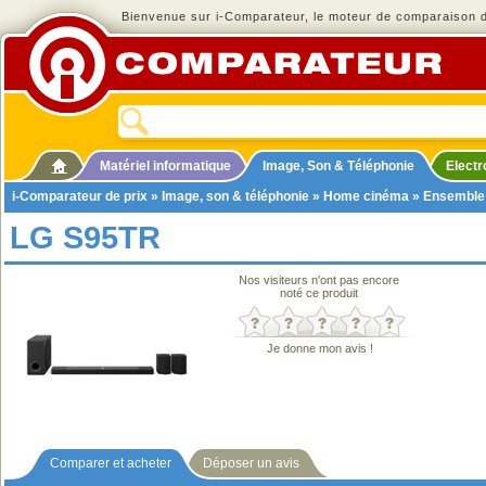
Bienvenue sur i-Comparateur, le moteur de comparaison de
Matériel informatique
Image, Son & Téléphonie
Elect
i-Comparateur de prix
»
Image, son & téléphonie
»
Home cinéma
»
Ensemble
LG S95TR
Nos visiteurs n'ont pas encore
noté ce produit
Je donne mon avis !
Comparer et acheter
Déposer un avis