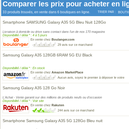
Comparer les prix pour acheter en li
33 produits trouvés, en vente dans 6 boutiques en ligne.
TRIER PAR :
BOUTI
Smartphone SAMSUNG Galaxy A35 5G Bleu Nuit 128Go
Livraison à domicile ou drive sans contact dans l'un de nos 170 magasins
Disponibilité / délai * : 4 à 5 jours
En vente chez
Boulanger.com
29 avis sur ce marchand
Samsung Galaxy A35 128GB 6RAM 5G EU Black
Disponibilité / délai * : En stock
En vente chez
Amazon MarketPlace
Aucun avis, soyez le premier à déposer le votre
Samsung Galaxy A35 128 Go Noir
L'Achat - Vente garanti sur des millions de produits neufs ou d'occasion
Disponibilité / délai * : Voir site
En vente chez
Rakuten
244 avis sur ce marchand
Smartphone Samsung Galaxy A35 5G 128Go Bleu nuit