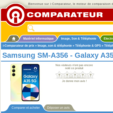
Bienvenue sur i-Comparateur, le moteur de comparaison de
Matériel informatique
Image, Son & Téléphonie
Elect
i-Comparateur de prix
»
Image, son & téléphonie
»
Téléphonie & GPS
»
Télép
Samsung SM-A356 - Galaxy A3
Nos visiteurs n'ont pas encore
noté ce produit
Je donne mon avis !
Comparer et acheter
Déposer un avis