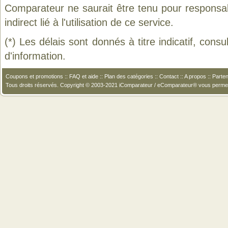
Comparateur ne saurait être tenu pour responsa
indirect lié à l'utilisation de ce service.
(*) Les délais sont donnés à titre indicatif, cons
d'information.
Coupons et promotions
::
FAQ et aide
::
Plan des catégories
::
Contact
::
A propos
::
Parten
Tous droits réservés. Copyright © 2003-2021 iComparateur / eComparateur® vous perme