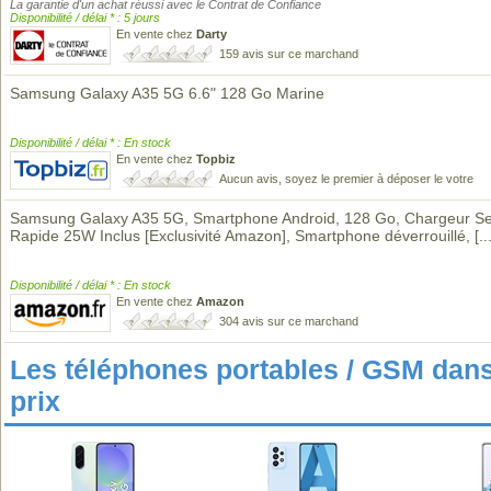
La garantie d'un achat réussi avec le Contrat de Confiance
Disponibilité / délai * : 5 jours
En vente chez
Darty
159 avis sur ce marchand
Samsung Galaxy A35 5G 6.6" 128 Go Marine
Disponibilité / délai * : En stock
En vente chez
Topbiz
Aucun avis, soyez le premier à déposer le votre
Samsung Galaxy A35 5G, Smartphone Android, 128 Go, Chargeur Se
Rapide 25W Inclus [Exclusivité Amazon], Smartphone déverrouillé,
[..
Disponibilité / délai * : En stock
En vente chez
Amazon
304 avis sur ce marchand
Les téléphones portables / GSM da
prix