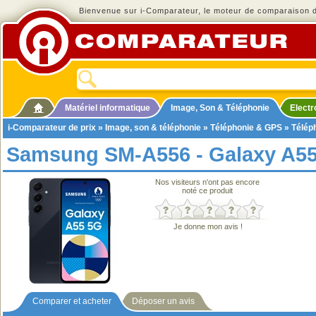
Bienvenue sur i-Comparateur, le moteur de comparaison de
Matériel informatique
Image, Son & Téléphonie
Elect
i-Comparateur de prix
»
Image, son & téléphonie
»
Téléphonie & GPS
»
Télép
Samsung SM-A556 - Galaxy A5
Nos visiteurs n'ont pas encore
noté ce produit
Je donne mon avis !
Comparer et acheter
Déposer un avis