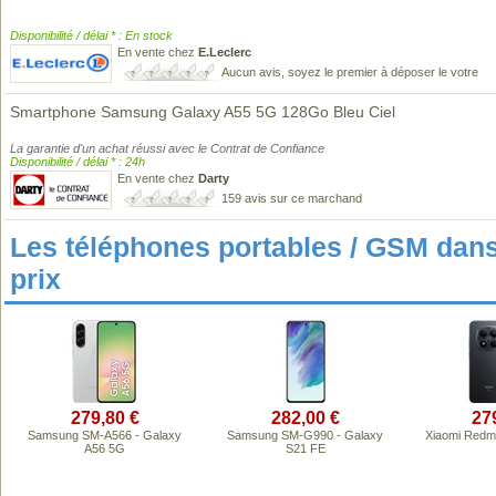
Disponibilité / délai * : En stock
En vente chez
E.Leclerc
Aucun avis, soyez le premier à déposer le votre
Smartphone Samsung Galaxy A55 5G 128Go Bleu Ciel
La garantie d'un achat réussi avec le Contrat de Confiance
Disponibilité / délai * : 24h
En vente chez
Darty
159 avis sur ce marchand
Les téléphones portables / GSM da
prix
279,80 €
282,00 €
27
Samsung SM-A566 - Galaxy
Samsung SM-G990 - Galaxy
Xiaomi Redm
A56 5G
S21 FE