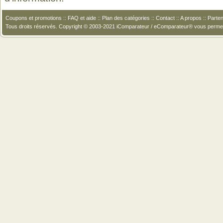
Coupons et promotions
::
FAQ et aide
::
Plan des catégories
::
Contact
::
A propos
::
Parten
Tous droits réservés. Copyright © 2003-2021 iComparateur / eComparateur® vous perme