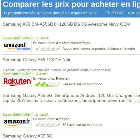
Comparer les prix pour acheter en li
32 produits trouvés, en vente dans 5 boutiques en ligne.
TRIER PAR :
BOUTI
Samsung A55 SM-A556B 8+128GB DS 5G Awesome Navy OEM
Disponibilité / délai * : En stock
En vente chez
Amazon MarketPlace
Aucun avis, soyez le premier à déposer le votre
Samsung Galaxy A55 128 Go Noir
L'Achat - Vente garanti sur des millions de produits neufs ou d'occasion
Disponibilité / délai * : Voir site
En vente chez
Rakuten
244 avis sur ce marchand
Samsung Galaxy A55 5G, Smartphone Android, 128 Go, Chargeur se
rapide 25W inclus [Exclusivité Amazon], Smartphone déverrouillé,
[...]
Disponibilité / délai * : En stock
En vente chez
Amazon
304 avis sur ce marchand
Samsung Galaxy A55 5G