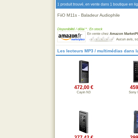
1 produit trouvé, en vente dans 1 boutique en li
FiiO M11s - Baladeur Audiophile
Disponibilité / délai * : En stock
En vente chez
Amazon MarketPl
Aucun avis, so
Les lecteurs MP3 / multimédias dans 
472,00 €
459
Cayin N3
Sony
377,42 €
299