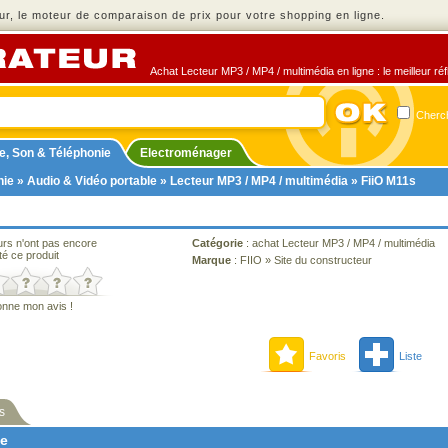
r, le moteur de comparaison de prix pour votre shopping en ligne.
Achat Lecteur MP3 / MP4 / multimédia en ligne : le meilleur ré
Cherch
e, Son & Téléphonie
Electroménager
nie
»
Audio & Vidéo portable
»
Lecteur MP3 / MP4 / multimédia
» FiiO M11s
urs n'ont pas encore
Catégorie
:
achat Lecteur MP3 / MP4 / multimédia
té ce produit
Marque
:
FIIO
»
Site du constructeur
onne mon avis !
Favoris
Liste
s
ne