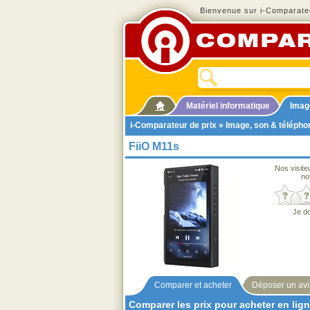
Bienvenue sur i-Comparateu
Matériel informatique
Imag
i-Comparateur de prix
»
Image, son & télépho
FiiO M11s
Nos visite
no
Je d
Comparer et acheter
Déposer un avi
Comparer les prix pour acheter en lig