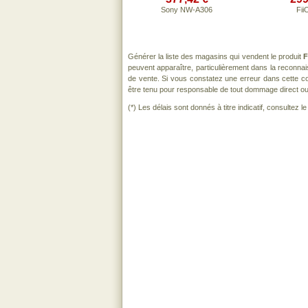
Sony NW-A306
Fii
Générer la liste des magasins qui vendent le produit
F
peuvent apparaître, particulièrement dans la reconna
de vente. Si vous constatez une erreur dans cette c
être tenu pour responsable de tout dommage direct ou ind
(*) Les délais sont donnés à titre indicatif, consultez 