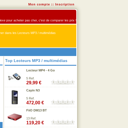
Mon compte
::
Inscription
flexe pour acheter pas cher, c'est de comparer les prix !
er dans les Lecteurs MP3 / multimédias
Top Lecteurs MP3 / multimédias
Lecteur MP4 - 4 Go
5 Ref.
29,99 €
Cayin N3
5 Ref.
472,00 €
FiiO DM13 BT
13 Ref.
119,20 €