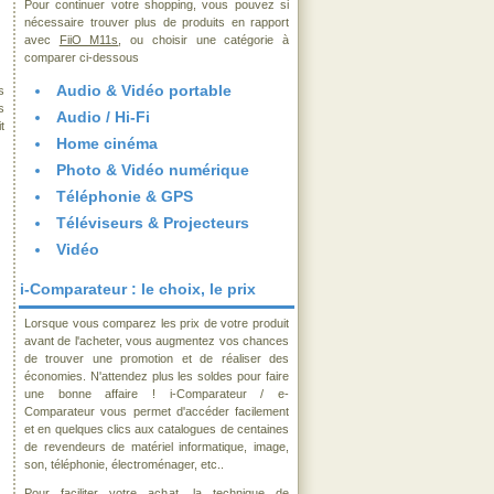
Pour continuer votre shopping, vous pouvez si
nécessaire trouver plus de produits en rapport
avec
FiiO M11s
, ou choisir une catégorie à
comparer ci-dessous
Audio & Vidéo portable
s
s
Audio / Hi-Fi
t
Home cinéma
Photo & Vidéo numérique
Téléphonie & GPS
Téléviseurs & Projecteurs
Vidéo
i-Comparateur : le choix, le prix
Lorsque vous comparez les prix de votre produit
avant de l'acheter, vous augmentez vos chances
de trouver une promotion et de réaliser des
économies. N'attendez plus les soldes pour faire
une bonne affaire ! i-Comparateur / e-
Comparateur vous permet d'accéder facilement
et en quelques clics aux catalogues de centaines
de revendeurs de matériel informatique, image,
son, téléphonie, électroménager, etc..
Pour faciliter votre achat, la technique de