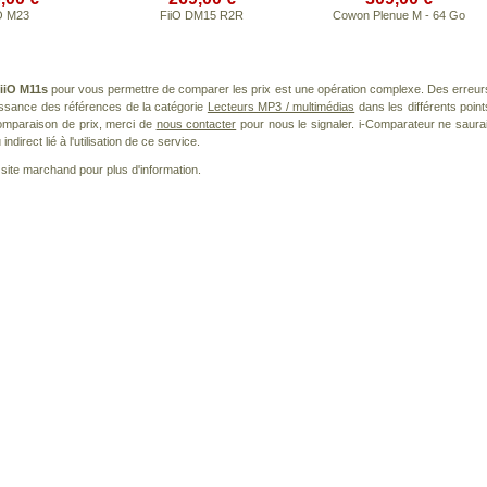
O M23
FiiO DM15 R2R
Cowon Plenue M - 64 Go
iiO M11s
pour vous permettre de comparer les prix est une opération complexe. Des erreur
issance des références de la catégorie
Lecteurs MP3 / multimédias
dans les différents point
omparaison de prix, merci de
nous contacter
pour nous le signaler. i-Comparateur ne saurai
irect lié à l'utilisation de ce service.
le site marchand pour plus d'information.