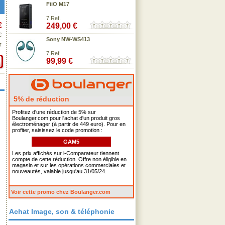
FiiO M17
7 Ref.
€
249,00 €
€
Sony NW-WS413
€
7 Ref.
99,99 €
5% de réduction
Profitez d'une réduction de 5% sur
Boulanger.com pour l'achat d'un produit gros
électroménager (à partir de 449 euro). Pour en
profiter, saisissez le code promotion :
GAM5
Les prix affichés sur i-Comparateur tiennent
compte de cette réduction. Offre non éligible en
magasin et sur les opérations commerciales et
nouveautés, valable jusqu'au 31/05/24.
Voir cette promo chez Boulanger.com
Achat Image, son & téléphonie