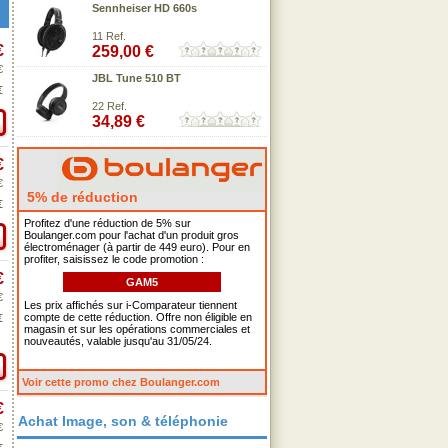
Sennheiser HD 660s
11 Ref.
€
259,00 €
€
JBL Tune 510 BT
€
22 Ref.
34,89 €
€
€
5% de réduction
€
Profitez d'une réduction de 5% sur
Boulanger.com pour l'achat d'un produit gros
électroménager (à partir de 449 euro). Pour en
profiter, saisissez le code promotion :
€
GAM5
€
Les prix affichés sur i-Comparateur tiennent
compte de cette réduction. Offre non éligible en
€
magasin et sur les opérations commerciales et
nouveautés, valable jusqu'au 31/05/24.
Voir cette promo chez Boulanger.com
€
Achat Image, son & téléphonie
€