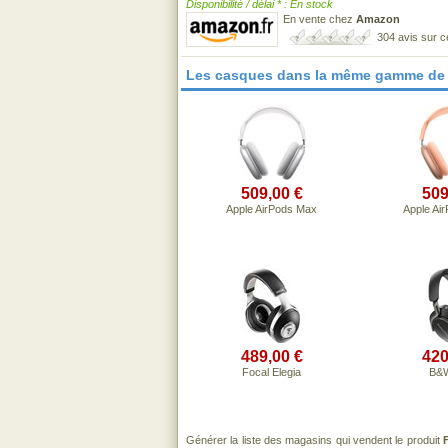
Disponibilité / délai * : En stock
En vente chez
Amazon
304 avis sur 
Les casques dans la même gamme de 
509,00 €
509
Apple AirPods Max
Apple Ai
489,00 €
420
Focal Elegia
B&
Générer la liste des magasins qui vendent le produit