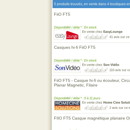
5 produits trouvés, en vente dans 4 boutiques en
FiiO FT5
Disponibilité / délai * : En stock
En vente chez
EasyLounge
41 avis sur c
Casques hi-fi FiiO FT5
Disponibilité / délai * : En stock
En vente chez
Son-Vidéo
110 avis sur 
FiiO FT5 - Casque hi-fi ou écouteur, Circu
Planar Magnetic, Filaire
Disponibilité / délai * : 9 à 11 jours
En vente chez
Home Cine Solut
2 avis sur ce
FIIO FT5 Casque magnétique planaire 