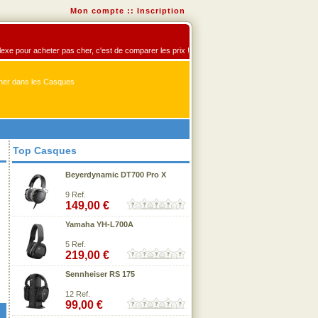
Mon compte
::
Inscription
flexe pour acheter pas cher, c'est de comparer les prix !
er dans les Casques
Top Casques
Beyerdynamic DT700 Pro X
9 Ref.
149,00 €
Yamaha YH-L700A
5 Ref.
219,00 €
Sennheiser RS 175
12 Ref.
99,00 €