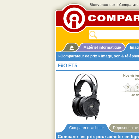
Bienvenue sur i-Comparateu
Matériel informatique
Imag
i-Comparateur de prix
»
Image, son & télépho
FiiO FT5
Nos visite
no
Je d
Comparer et acheter
Déposer un avi
Comparer les prix pour acheter en lig