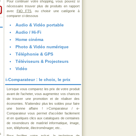
€
Pour continuer votre shopping, vous pouvez si
nécessaire trouver plus de produits en rapport
avec
FiiO FT5
, ou choisir une catégorie à
comparer ci-dessous
Audio & Vidéo portable
Audio / Hi-Fi
Home cinéma
Photo & Vidéo numérique
Téléphonie & GPS
Téléviseurs & Projecteurs
Vidéo
i-Comparateur : le choix, le prix
Lorsque vous comparez les prix de votre produit
avant de l'acheter, vous augmentez vos chances
de trouver une promotion et de réaliser des
économies. N'attendez plus les soldes pour faire
une bonne affaire ! i-Comparateur / e-
Comparateur vous permet d'accéder facilement
et en quelques clics aux catalogues de centaines
de revendeurs de matériel informatique, image,
son, téléphonie, électroménager, etc..
s
Pour faciliter votre achat, la technique de