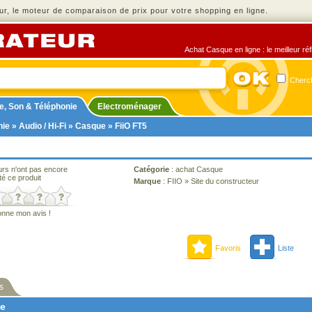
r, le moteur de comparaison de prix pour votre shopping en ligne.
Achat Casque en ligne : le meilleur ré
Cherch
e, Son & Téléphonie
Electroménager
nie
»
Audio / Hi-Fi
»
Casque
» FiiO FT5
urs n'ont pas encore
Catégorie
:
achat Casque
té ce produit
Marque
:
FIIO
»
Site du constructeur
onne mon avis !
Favoris
Liste
s
ne