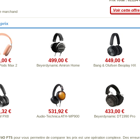
Prix Total : 613,04 
Voir cette offre
ce marchand
prix
,00 €
499,00 €
449,00 €
rPods Max 2
Beyerdynamic Amiron Home
Bang & Olufsen Beoplay HX
,32 €
531,92 €
433,00 €
W PX8
Audio-Technica ATH-WP900
Beyerdynamic DT1990 Pro
FiiO FT5
pour vous permettre de comparer les prix est une opération complexe. Des erreur