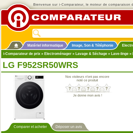
Bienvenue sur i-Comparateur, le moteur de comparaison de
Matériel informatique
Image, Son & Téléphonie
Elect
i-Comparateur de prix
»
Electroménager
»
Lavage & Séchage
»
Lave-linge
» 
LG F952SR50WRS
Nos visiteurs n'ont pas encore
noté ce produit
Je donne mon avis !
Comparer et acheter
Déposer un avis