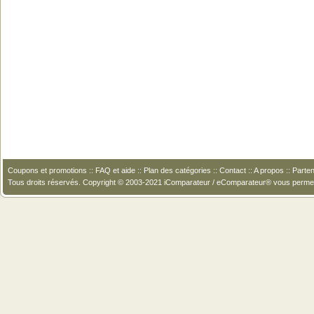
Coupons et promotions
::
FAQ et aide
::
Plan des catégories
::
Contact
::
A propos
::
Parten
Tous droits réservés. Copyright © 2003-2021 iComparateur / eComparateur® vous perme