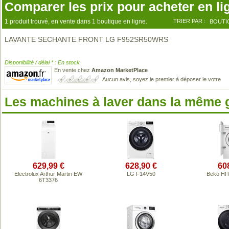
Comparer les prix pour acheter en li
1 produit trouvé, en vente dans 1 boutique en ligne.
TRIER PAR :
BOUTI
LAVANTE SECHANTE FRONT LG F952SR50WRS
Disponibilité / délai * : En stock
En vente chez
Amazon MarketPlace
Aucun avis, soyez le premier à déposer le votre
Les machines à laver dans la même
629,99 €
628,90 €
60
Electrolux Arthur Martin EW
LG F14V50
Beko HI
6T3376