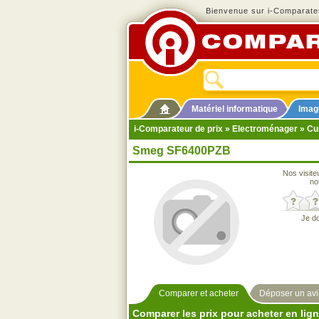
Bienvenue sur i-Comparateu
Matériel informatique
Imag
i-Comparateur de prix
»
Electroménager
»
Cu
Smeg SF6400PZB
Nos visite
no
Je d
Comparer et acheter
Déposer un avi
Comparer les prix pour acheter en lig