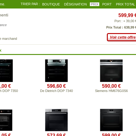
gne.
TRIER PAR :
BOUTIQUE
DÉSIGNATION
PRIX
PORT
PRIX TOTAL
enti
599,99 
Port : + 39,00 
iance
Prix Total : 638,99 
Voir cette offre
ce marchand
x
,00 €
596,60 €
590,00 €
ch DOP 7350
De Dietrich DOP 7340
Siemens HM676G0S6
,05 €
573,69 €
599,00 €