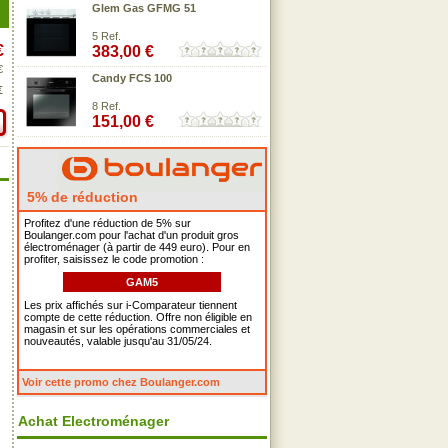
Glem Gas GFMG 51
5 Ref.
€
383,00 €
€
Candy FCS 100
€
8 Ref.
151,00 €
5% de réduction
Profitez d'une réduction de 5% sur
Boulanger.com pour l'achat d'un produit gros
électroménager (à partir de 449 euro). Pour en
profiter, saisissez le code promotion :
GAM5
Les prix affichés sur i-Comparateur tiennent
compte de cette réduction. Offre non éligible en
magasin et sur les opérations commerciales et
nouveautés, valable jusqu'au 31/05/24.
Voir cette promo chez Boulanger.com
Achat Electroménager