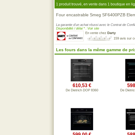
1 produit trouvé, en vente dans 1 boutique en li
Four encastrable Smeg SF6400PZB Elem
La garantie d'un achat réussi avec le Contrat de Conf
Disponibilité / délai * : Voir site
En vente chez
Darty
159 avis sur 
Les fours dans la même gamme de pri
610,53 €
598
De Dietrich DOP 8360
De Dietri
599,00 €
588