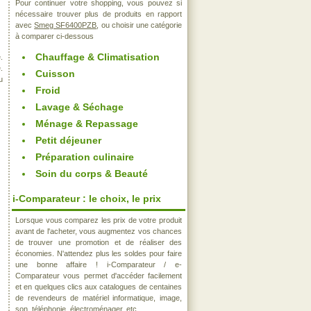
Pour continuer votre shopping, vous pouvez si
nécessaire trouver plus de produits en rapport
avec
Smeg SF6400PZB
, ou choisir une catégorie
à comparer ci-dessous
Chauffage & Climatisation
.
.
Cuisson
u
Froid
Lavage & Séchage
Ménage & Repassage
Petit déjeuner
Préparation culinaire
Soin du corps & Beauté
i-Comparateur : le choix, le prix
Lorsque vous comparez les prix de votre produit
avant de l'acheter, vous augmentez vos chances
de trouver une promotion et de réaliser des
économies. N'attendez plus les soldes pour faire
une bonne affaire ! i-Comparateur / e-
Comparateur vous permet d'accéder facilement
et en quelques clics aux catalogues de centaines
de revendeurs de matériel informatique, image,
son, téléphonie, électroménager, etc..