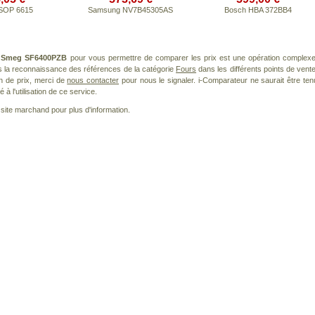
 SOP 6615
Samsung NV7B45305AS
Bosch HBA 372BB4
t
Smeg SF6400PZB
pour vous permettre de comparer les prix est une opération complexe
s la reconnaissance des références de la catégorie
Fours
dans les différents points de vente
n de prix, merci de
nous contacter
pour nous le signaler. i-Comparateur ne saurait être ten
à l'utilisation de ce service.
le site marchand pour plus d'information.