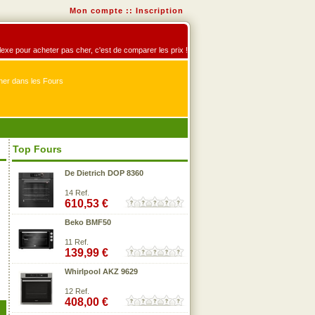
Mon compte
::
Inscription
éflexe pour acheter pas cher, c'est de comparer les prix !
er dans les Fours
Top Fours
De Dietrich DOP 8360
14 Ref.
610,53 €
Beko BMF50
11 Ref.
139,99 €
Whirlpool AKZ 9629
12 Ref.
408,00 €