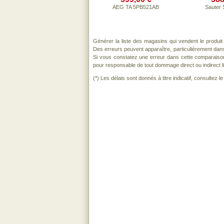
AEG TA 5PB521AB
Sauter
Générer la liste des magasins qui vendent le produi
Des erreurs peuvent apparaître, particulièrement dan
Si vous constatez une erreur dans cette comparaiso
pour responsable de tout dommage direct ou indirect lié 
(*) Les délais sont donnés à titre indicatif, consultez 