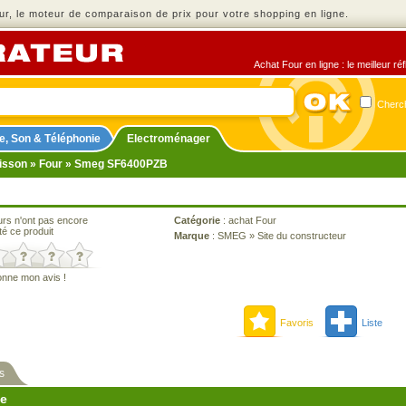
r, le moteur de comparaison de prix pour votre shopping en ligne.
Achat Four en ligne : le meilleur r
Cherch
e, Son & Téléphonie
Electroménager
isson
»
Four
» Smeg SF6400PZB
urs n'ont pas encore
Catégorie
:
achat Four
té ce produit
Marque
:
SMEG
»
Site du constructeur
onne mon avis !
Favoris
Liste
s
ne