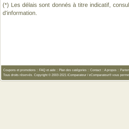
(*) Les délais sont donnés à titre indicatif, cons
d'information.
Coupons et promotions
::
FAQ et aide
::
Plan des catégories
::
Contact
::
A propos
::
Parten
Tous droits réservés. Copyright © 2003-2021 iComparateur / eComparateur® vous perme