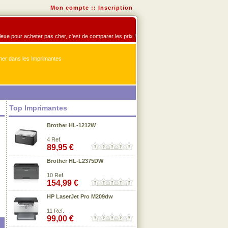
Mon compte
::
Inscription
flexe pour acheter pas cher, c'est de comparer les prix !
er dans les Imprimantes
Top Imprimantes
Brother HL-1212W
4 Ref.
89,95 €
Brother HL-L2375DW
10 Ref.
154,99 €
HP LaserJet Pro M209dw
11 Ref.
99,00 €