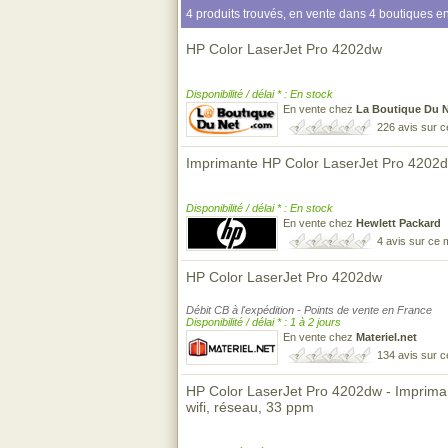
4 produits trouvés, en vente dans 4 boutiques en
HP Color LaserJet Pro 4202dw
Disponibilité / délai * : En stock
En vente chez
La Boutique Du 
226 avis sur 
Imprimante HP Color LaserJet Pro 4202
Disponibilité / délai * : En stock
En vente chez
Hewlett Packard
4 avis sur ce
HP Color LaserJet Pro 4202dw
Débit CB à l'expédition - Points de vente en France
Disponibilité / délai * : 1 à 2 jours
En vente chez
Materiel.net
134 avis sur 
HP Color LaserJet Pro 4202dw - Imprimant
wifi, réseau, 33 ppm