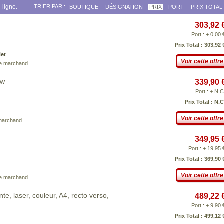
 ligne.
TRIER PAR :
BOUTIQUE
DÉSIGNATION
PRIX
PORT
PRIX TOTAL
303,92 
Port : + 0,00 
Prix Total : 303,92 
Net
Voir cette offre
ce marchand
dw
339,90 
Port : + N.C
Prix Total : N.C
Voir cette offre
 marchand
349,95 
Port : + 19,95 
Prix Total : 369,90 
Voir cette offre
ce marchand
e, laser, couleur, A4, recto verso,
489,22 
Port : + 9,90 
Prix Total : 499,12 