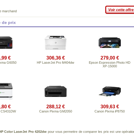
Voir cette offre
ce marchand
 de prix
,99 €
306,36 €
279,00 €
ixma G6050
HP LaserJet Pro M404dw
Epson Expression Photo HD
XP-15000
,80 €
288,12 €
309,63 €
k CS431DW
Canon Pixma GM2050
Canon Pixma iP8750
HP Color LaserJet Pro 4202dw
pour vous permettre de comparer les prix est une opératio