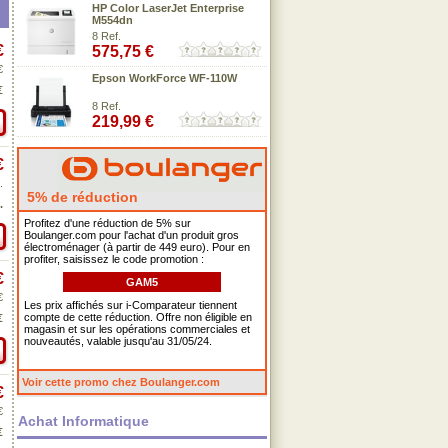
HP Color LaserJet Enterprise
M554dn
8 Ref.
€
575,75 €
€
Epson WorkForce WF-110W
€
8 Ref.
219,99 €
€
.
5% de réduction
.
Profitez d'une réduction de 5% sur
Boulanger.com pour l'achat d'un produit gros
électroménager (à partir de 449 euro). Pour en
profiter, saisissez le code promotion :
€
GAM5
€
Les prix affichés sur i-Comparateur tiennent
compte de cette réduction. Offre non éligible en
€
magasin et sur les opérations commerciales et
nouveautés, valable jusqu'au 31/05/24.
Voir cette promo chez Boulanger.com
€
€
Achat Informatique
€