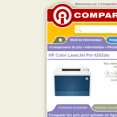
Bienvenue sur i-Comparateu
Matériel informatique
Imag
i-Comparateur de prix
»
Informatique
»
Périph
HP Color LaserJet Pro 4202dw
Nos visite
no
Je d
Comparer et acheter
Déposer un avi
Comparer les prix pour acheter en lig