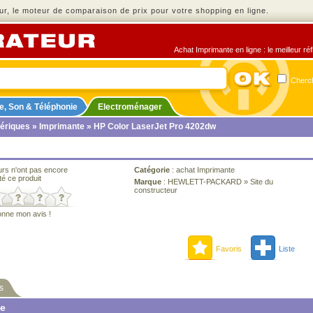
r, le moteur de comparaison de prix pour votre shopping en ligne.
Achat Imprimante en ligne : le meilleur ré
Cherch
e, Son & Téléphonie
Electroménager
ériques
»
Imprimante
» HP Color LaserJet Pro 4202dw
urs n'ont pas encore
Catégorie
:
achat Imprimante
té ce produit
Marque
:
HEWLETT-PACKARD
»
Site du
constructeur
onne mon avis !
Favoris
Liste
s
ne