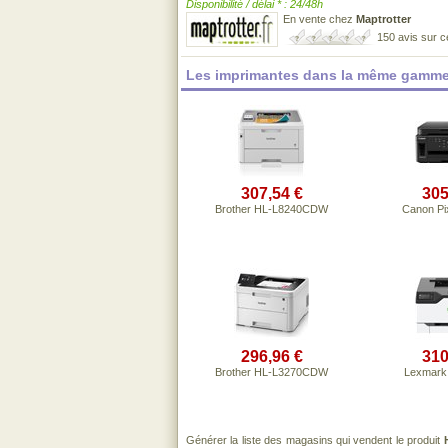
Disponibilité / délai * : 24/48h
En vente chez
Maptrotter
150 avis sur 
Les imprimantes dans la même gamme
307,54 €
305
Brother HL-L8240CDW
Canon P
296,96 €
310
Brother HL-L3270CDW
Lexmar
Générer la liste des magasins qui vendent le produit