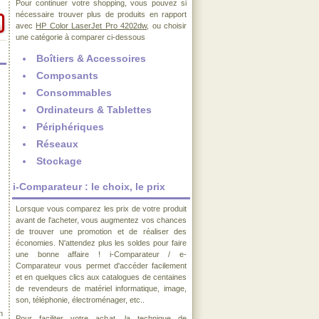
Pour continuer votre shopping, vous pouvez si
nécessaire trouver plus de produits en rapport
avec
HP Color LaserJet Pro 4202dw
, ou choisir
une catégorie à comparer ci-dessous
Boîtiers & Accessoires
Composants
Consommables
Ordinateurs & Tablettes
Périphériques
Réseaux
Stockage
i-Comparateur : le choix, le prix
Lorsque vous comparez les prix de votre produit
avant de l'acheter, vous augmentez vos chances
de trouver une promotion et de réaliser des
économies. N'attendez plus les soldes pour faire
une bonne affaire ! i-Comparateur / e-
Comparateur vous permet d'accéder facilement
et en quelques clics aux catalogues de centaines
de revendeurs de matériel informatique, image,
son, téléphonie, électroménager, etc..
n
Pour faciliter votre achat, la technique de