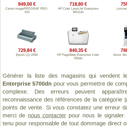
849,00 €
718,80 €
75
Canon ImagePROGRAF PRO-
HP Color LaserJet Enterprise
Lexmar
310
M611dn
729,84 €
840,35 €
78
Epson LQ-2090
HP PageWide Enterprise Color
Xerox Ve
556dn
Générer la liste des magasins qui vendent l
Enterprise 5700dn
pour vous permettre de compa
complexe. Des erreurs peuvent apparaître
reconnaissance des références de la catégorie
points de vente. Si vous constatez une erreur d
merci de
nous contacter
pour nous le signaler.
tenu pour responsable de tout dommage direct ou in