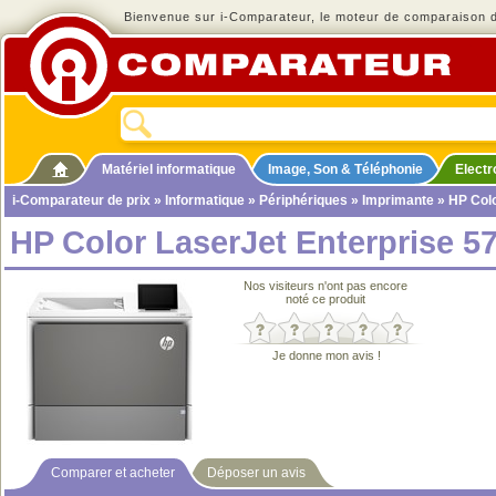
Bienvenue sur i-Comparateur, le moteur de comparaison de
Matériel informatique
Image, Son & Téléphonie
Elect
i-Comparateur de prix
»
Informatique
»
Périphériques
»
Imprimante
» HP Colo
HP Color LaserJet Enterprise 5
Nos visiteurs n'ont pas encore
noté ce produit
Je donne mon avis !
Comparer et acheter
Déposer un avis