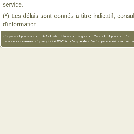
service.
(*) Les délais sont donnés à titre indicatif, cons
d'information.
Coupons et promotions
::
FAQ et aide
::
Plan des catégories
::
Contact
::
A propos
::
Parten
Tous droits réservés. Copyright © 2003-2021 iComparateur / eComparateur® vous perme