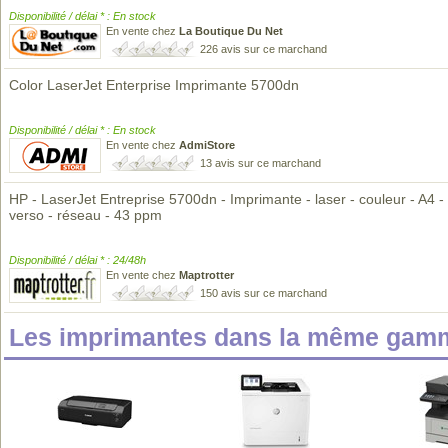
Disponibilité / délai * : En stock
En vente chez
La Boutique Du Net
226 avis sur ce marchand
Color LaserJet Enterprise Imprimante 5700dn
Disponibilité / délai * : En stock
En vente chez
AdmiStore
13 avis sur ce marchand
HP - LaserJet Entreprise 5700dn - Imprimante - laser - couleur - A4 -
verso - réseau - 43 ppm
Disponibilité / délai * : 24/48h
En vente chez
Maptrotter
150 avis sur ce marchand
Les imprimantes dans la même gamm