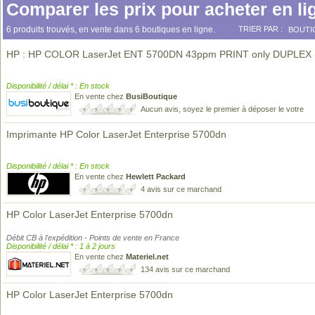
Comparer les prix pour acheter en li
6 produits trouvés, en vente dans 6 boutiques en ligne.
TRIER PAR :
BOUTI
HP : HP COLOR LaserJet ENT 5700DN 43ppm PRINT only DUPLEX 
Disponibilité / délai * : En stock
En vente chez
BusiBoutique
Aucun avis, soyez le premier à déposer le votre
Imprimante HP Color LaserJet Enterprise 5700dn
Disponibilité / délai * : En stock
En vente chez
Hewlett Packard
4 avis sur ce marchand
HP Color LaserJet Enterprise 5700dn
Débit CB à l'expédition - Points de vente en France
Disponibilité / délai * : 1 à 2 jours
En vente chez
Materiel.net
134 avis sur ce marchand
HP Color LaserJet Enterprise 5700dn