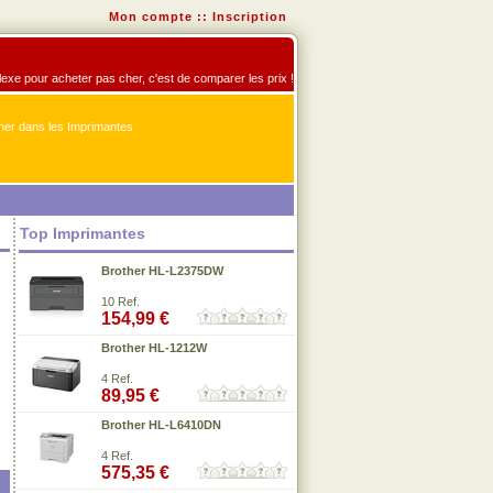
Mon compte
::
Inscription
flexe pour acheter pas cher, c'est de comparer les prix !
er dans les Imprimantes
Top Imprimantes
Brother HL-L2375DW
10 Ref.
154,99 €
Brother HL-1212W
4 Ref.
89,95 €
Brother HL-L6410DN
4 Ref.
575,35 €