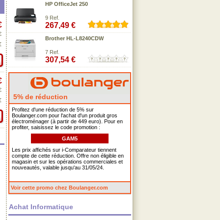
HP OfficeJet 250
9 Ref.
€
267,49 €
€
Brother HL-L8240CDW
€
7 Ref.
307,54 €
€
€
5% de réduction
€
Profitez d'une réduction de 5% sur
Boulanger.com pour l'achat d'un produit gros
électroménager (à partir de 449 euro). Pour en
profiter, saisissez le code promotion :
GAM5
Les prix affichés sur i-Comparateur tiennent
compte de cette réduction. Offre non éligible en
magasin et sur les opérations commerciales et
nouveautés, valable jusqu'au 31/05/24.
Voir cette promo chez Boulanger.com
Achat Informatique