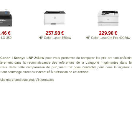
,46 €
257,98 €
229,90 €
 LX-350
HP Color Laser 150nw
HP Color LaserJet Pro 4002dw
t
Canon i-Sensys LBP-246dw
pour vous permettre de comparer les prix est une opératio
ulièrement dans la reconnaissance des références de la catégorie
Imprimantes
dans le
 erreur dans cette comparaison de prix, merci de
nous contacter
pour nous le signaler. i
ut dommage direct ou indirect lié à l'utilisation de ce service.
le site marchand pour plus d'information.