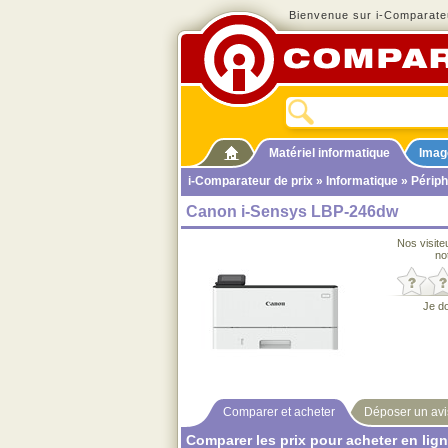
Bienvenue sur i-Comparateu
Matériel informatique
Imag
i-Comparateur de prix
»
Informatique
»
Périph
Canon i-Sensys LBP-246dw
Nos visite
no
Je d
Comparer et acheter
Déposer un avi
Comparer les prix pour acheter en lig