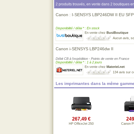
2 produits trouvés, en vente dans 2 boutiques en
Canon : I-SENSYS LBP246DW II EU SF
Disponibilité / délai * : En stock
En vente chez
BusiBoutique
Aucun avis, so
Canon i-SENSYS LBP246dw II
Débit CB à l'expédition - Points de vente en France
Disponibilité / délai * : 1 à 2 jours
En vente chez
Materiel.net
134 avis sur 
Les imprimantes dans la même gamme
267,49 €
249
HP OfficeJet 250
Canon P