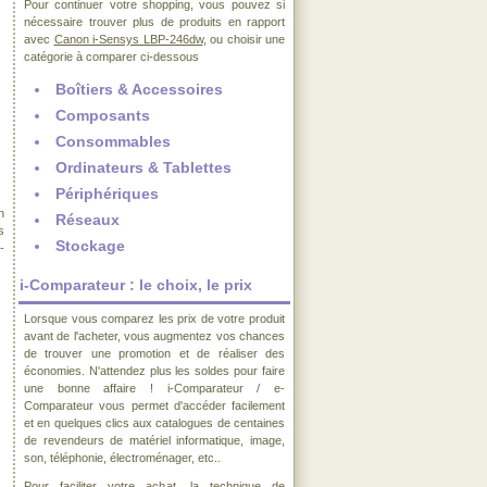
Pour continuer votre shopping, vous pouvez si
nécessaire trouver plus de produits en rapport
avec
Canon i-Sensys LBP-246dw
, ou choisir une
catégorie à comparer ci-dessous
Boîtiers & Accessoires
Composants
Consommables
Ordinateurs & Tablettes
Périphériques
n
Réseaux
s
Stockage
-
i-Comparateur : le choix, le prix
Lorsque vous comparez les prix de votre produit
avant de l'acheter, vous augmentez vos chances
de trouver une promotion et de réaliser des
économies. N'attendez plus les soldes pour faire
une bonne affaire ! i-Comparateur / e-
Comparateur vous permet d'accéder facilement
et en quelques clics aux catalogues de centaines
de revendeurs de matériel informatique, image,
son, téléphonie, électroménager, etc..
Pour faciliter votre achat, la technique de