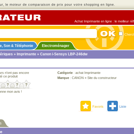
r, le moteur de comparaison de prix pour votre shopping en ligne.
Achat Imprimante en ligne : le meilleur ré
Cherch
e, Son & Téléphonie
Electroménager
ériques
»
Imprimante
» Canon i-Sensys LBP-246dw
urs n'ont pas encore
Catégorie
:
achat Imprimante
té ce produit
Marque
:
CANON
»
Site du constructeur
onne mon avis !
Favoris
Liste
s
ne