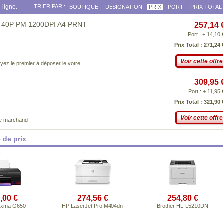
 ligne.
TRIER PAR :
BOUTIQUE
DÉSIGNATION
PRIX
PORT
PRIX TOTAL
P 40P PM 1200DPI A4 PRNT
257,14 
Port : + 14,10 
Prix Total : 271,24 
Voir cette offre
yez le premier à déposer le votre
309,95 
Port : + 11,95 
Prix Total : 321,90 
Voir cette offre
ce marchand
 de prix
,00 €
274,56 €
254,80 €
ixma G650
HP LaserJet Pro M404dn
Brother HL-L5210DN