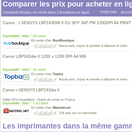
Comparer les prix pour acheter en li
3 produits trouvés, en vente dans 3 boutiques en ligne.
TRIER PAR :
BOUTI
Canon : I-SENSYS LBP243DW II EU SFP 36P PM 1200DPI A4 PRNT
Disponibilité / délai * : En stock
En vente chez
BusiBoutique
Aucun avis, soyez le premier à déposer le votre
Canon LBP243dw II 1200 x 1200 DPI A4 Wifi
Disponibilité / délai * : En stock
En vente chez
Topbiz
Aucun avis, soyez le premier à déposer le votre
Canon i-SENSYS LBP243dw II
Débit CB à l'expédition - Points de vente en France
Disponibilité / délai * : 1 à 2 jours
En vente chez
Materiel.net
134 avis sur ce marchand
Les imprimantes dans la même gamm