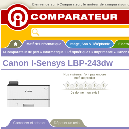
Bienvenue sur i-Comparateur, le moteur de comparaison de
Matériel informatique
Image, Son & Téléphonie
Elect
i-Comparateur de prix
»
Informatique
»
Périphériques
»
Imprimante
» Canon 
Canon i-Sensys LBP-243dw
Nos visiteurs n'ont pas encore
noté ce produit
Je donne mon avis !
Comparer et acheter
Déposer un avis