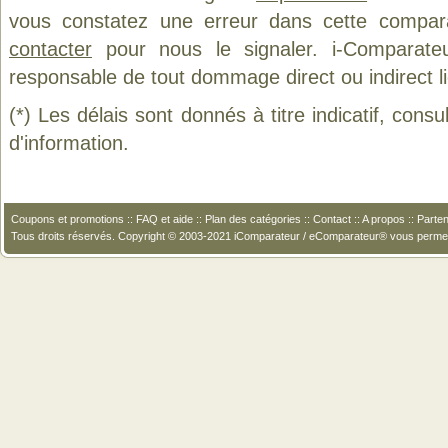
vous constatez une erreur dans cette compar
contacter
pour nous le signaler. i-Comparate
responsable de tout dommage direct ou indirect lié 
(*) Les délais sont donnés à titre indicatif, cons
d'information.
Coupons et promotions
::
FAQ et aide
::
Plan des catégories
::
Contact
::
A propos
::
Parten
Tous droits réservés. Copyright © 2003-2021 iComparateur / eComparateur® vous perme