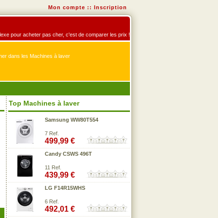
Mon compte
::
Inscription
éflexe pour acheter pas cher, c'est de comparer les prix !
er dans les Machines à laver
Top Machines à laver
Samsung WW80T554
7 Ref.
499,99 €
Candy CSWS 496T
11 Ref.
439,99 €
LG F14R15WHS
6 Ref.
492,01 €