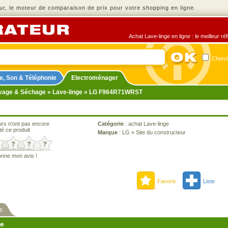
r, le moteur de comparaison de prix pour votre shopping en ligne.
Achat Lave-linge en ligne : le meilleur r
Cherch
e, Son & Téléphonie
Electroménager
vage & Séchage
»
Lave-linge
» LG F964R71WRST
urs n'ont pas encore
Catégorie
:
achat Lave-linge
té ce produit
Marque
:
LG
»
Site du constructeur
onne mon avis !
Favoris
Liste
s
ne