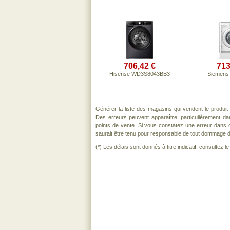
706,42 €
713
Hisense WD3S8043BB3
Siemens
Générer la liste des magasins qui vendent le produi
Des erreurs peuvent apparaître, particulièrement d
points de vente. Si vous constatez une erreur dans 
saurait être tenu pour responsable de tout dommage direc
(*) Les délais sont donnés à titre indicatif, consultez 