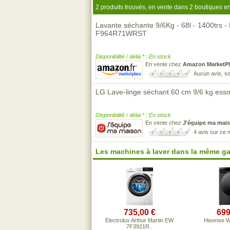
2 produits trouvés, en vente dans 2 boutiques en
Lavante séchante 9/6Kg - 68l - 1400trs - 
F964R71WRST
Disponibilité / délai * : En stock
En vente chez
Amazon MarketPl
Aucun avis, so
LG Lave-linge séchant 60 cm 9/6 kg es
Disponibilité / délai * : En stock
En vente chez
J'équipe ma mai
4 avis sur ce
Les machines à laver dans la même g
735,00 €
699
Electrolux Arthur Martin EW
Hisense 
7F3921R..