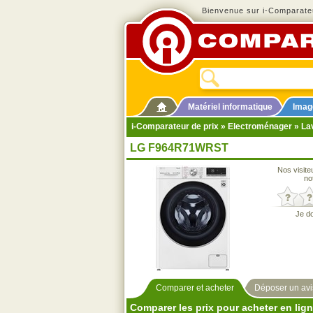
Bienvenue sur i-Comparateu
Matériel informatique
Imag
i-Comparateur de prix
»
Electroménager
»
La
LG F964R71WRST
Nos visite
no
Je d
Comparer et acheter
Déposer un avi
Comparer les prix pour acheter en lig