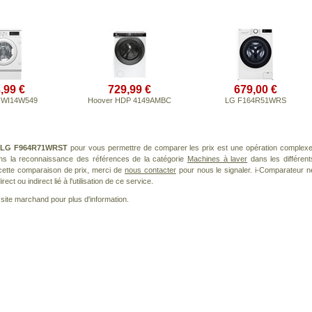
,99 €
729,99 €
679,00 €
 WI14W549
Hoover HDP 4149AMBC
LG F164R51WRS
t
LG F964R71WRST
pour vous permettre de comparer les prix est une opération complexe
ans la reconnaissance des références de la catégorie
Machines à laver
dans les différent
cette comparaison de prix, merci de
nous contacter
pour nous le signaler. i-Comparateur n
t ou indirect lié à l'utilisation de ce service.
le site marchand pour plus d'information.