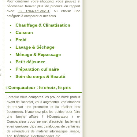
Pour continuer votre shopping, vous pouvez si
nécessaire trouver plus de produits en rapport
avec
LG F964R71WRST
, ou choisir une
catégorie à comparer ci-dessous
Chauffage & Climatisation
Cuisson
Froid
Lavage & Séchage
Ménage & Repassage
Petit déjeuner
.
Préparation culinaire
s
e
Soin du corps & Beauté
i-Comparateur : le choix, le prix
Lorsque vous comparez les prix de votre produit
avant de l'acheter, vous augmentez vos chances
de trouver une promotion et de réaliser des
économies. N'attendez plus les soldes pour faire
une bonne affaire ! i-Comparateur / e-
Comparateur vous permet d'accéder facilement
et en quelques clics aux catalogues de centaines
de revendeurs de matériel informatique, image,
son, téléphonie, électroménager, etc..