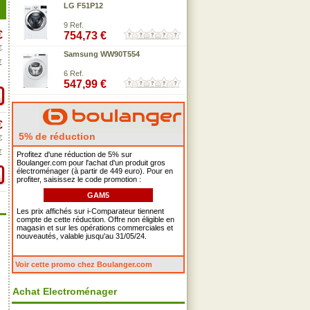
LG F51P12
9 Ref.
€
754,73 €
€
Samsung WW90T554
€
6 Ref.
547,99 €
€
5% de réduction
€
€
Profitez d'une réduction de 5% sur
Boulanger.com pour l'achat d'un produit gros
électroménager (à partir de 449 euro). Pour en
profiter, saisissez le code promotion :
GAM5
Les prix affichés sur i-Comparateur tiennent
compte de cette réduction. Offre non éligible en
magasin et sur les opérations commerciales et
nouveautés, valable jusqu'au 31/05/24.
Voir cette promo chez Boulanger.com
Achat Electroménager