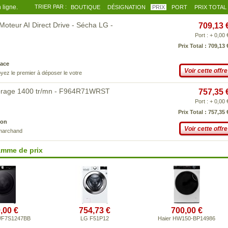
 ligne.
TRIER PAR :
BOUTIQUE
DÉSIGNATION
PRIX
PORT
PRIX TOTAL
Moteur AI Direct Drive - Sécha LG -
709,13 
Port : + 0,00 
Prix Total : 709,13 
ace
Voir cette offre
yez le premier à déposer le votre
sorage 1400 tr/mn - F964R71WRST
757,35 
Port : + 0,00 
Prix Total : 757,35 
son
Voir cette offre
 marchand
amme de prix
,00 €
754,73 €
700,00 €
WF7S1247BB
LG F51P12
Haier HW150-BP14986